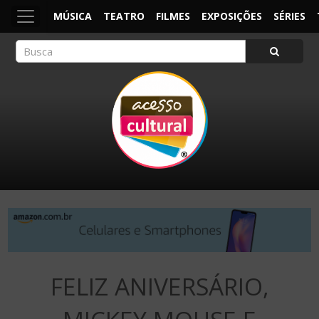
MÚSICA
TEATRO
FILMES
EXPOSIÇÕES
SÉRIES
ACESSO CULTURAL
Arte, Cultura Pop e Entretenimento
FELIZ ANIVERSÁRIO,