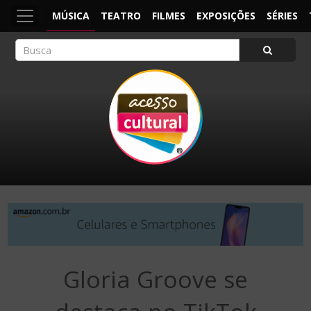
MÚSICA
TEATRO
FILMES
EXPOSIÇÕES
SÉRIES
ACESSO CULTURAL
Arte, Cultura Pop e Entretenimento
Gloria Groove se