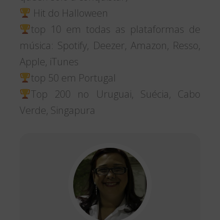
Hit do Halloween
top 10 em todas as plataformas de
música: Spotify, Deezer, Amazon, Resso,
Apple, iTunes
top 50 em Portugal
Top 200 no Uruguai, Suécia, Cabo
Verde, Singapura