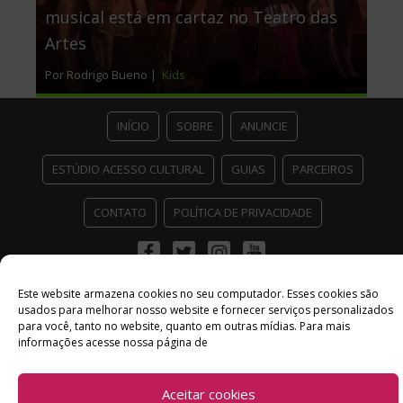
musical está em cartaz no Teatro das
Artes
Por Rodrigo Bueno |
Kids
INÍCIO
SOBRE
ANUNCIE
ESTÚDIO ACESSO CULTURAL
GUIAS
PARCEIROS
CONTATO
POLÍTICA DE PRIVACIDADE
Facebook
Twitter
Instagram
Youtube
©
Copyright
2026 Acesso Cultural - Arte, Cultura Pop e Entretenimento
Este website armazena cookies no seu computador. Esses cookies são
Desenvolvido por
Del Vieira
usados ​​para melhorar nosso website e fornecer serviços personalizados
para você, tanto no website, quanto em outras mídias. Para mais
informações acesse nossa página de
Aceitar cookies