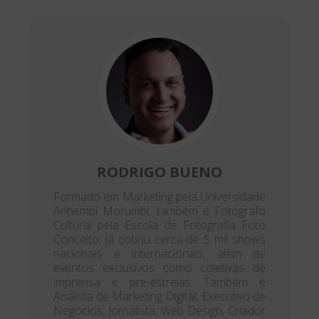
RODRIGO BUENO
Formado em Marketing pela Universidade
Anhembi Morumbi, também é Fotógrafo
Cultural pela Escola de Fotografia Foto
Conceito, já cobriu cerca de 5 mil shows
nacionais e internacionais, além de
eventos exclusivos como coletivas de
imprensa e pré-estreias. Também é
Analista de Marketing Digital, Executivo de
Negócios, Jornalista, Web Design, Criador