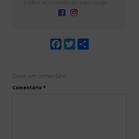
e editor de conteúdo de redes sociais.
F
T
S
a
w
h
c
i
a
Deixe um comentário
e
t
r
Comentário
*
b
t
e
o
e
o
r
k