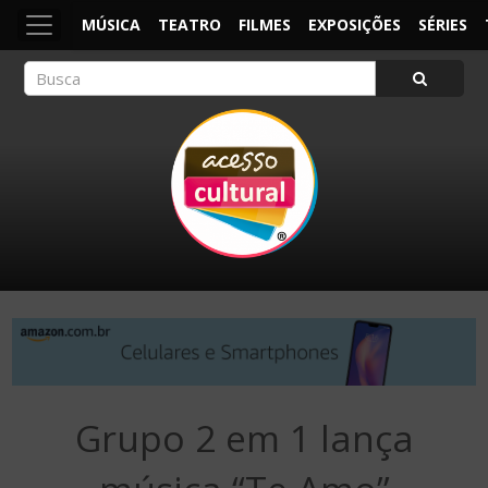
MÚSICA
TEATRO
FILMES
EXPOSIÇÕES
SÉRIES
ACESSO CULTURAL
Arte, Cultura Pop e Entretenimento
Grupo 2 em 1 lança