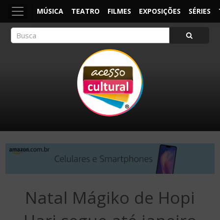
MÚSICA
TEATRO
FILMES
EXPOSIÇÕES
SÉRIES
ACESSO CULTURAL
Arte, Cultura Pop e Entretenimento
Natal Mágiko de Hopi