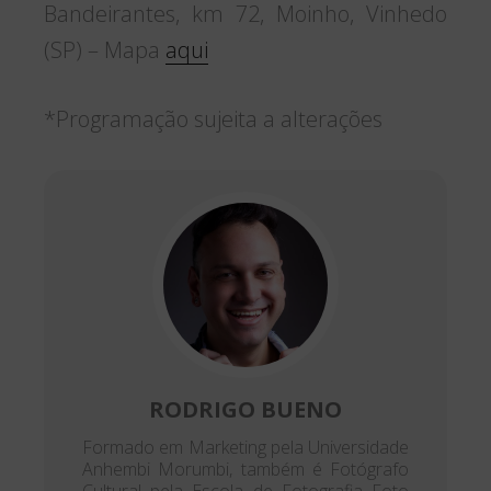
Bandeirantes, km 72, Moinho, Vinhedo
(SP) – Mapa
aqui
*Programação sujeita a alterações
RODRIGO BUENO
Formado em Marketing pela Universidade
Anhembi Morumbi, também é Fotógrafo