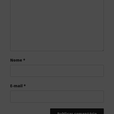
o
e
o
r
k
Nome
*
E-mail
*