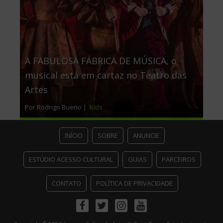
A FABULOSA FÁBRICA DE MÚSICA, o
musical está em cartaz no Teatro das
Artes
Por Rodrigo Bueno |
Kids
INÍCIO
SOBRE
ANUNCIE
ESTÚDIO ACESSO CULTURAL
GUIAS
PARCEIROS
CONTATO
POLÍTICA DE PRIVACIDADE
Facebook
Twitter
Instagram
Youtube
©