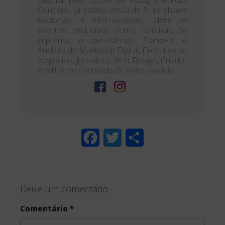
Cultural pela Escola de Fotografia Foto
Conceito, já cobriu cerca de 5 mil shows
nacionais e internacionais, além de
eventos exclusivos como coletivas de
imprensa e pré-estreias. Também é
Analista de Marketing Digital, Executivo de
Negócios, Jornalista, Web Design, Criador
e editor de conteúdo de redes sociais.
F
T
S
a
w
h
c
i
a
Deixe um comentário
e
t
r
Comentário
*
b
t
e