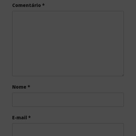
Comentário
*
b
t
e
o
e
o
r
k
Nome
*
E-mail
*