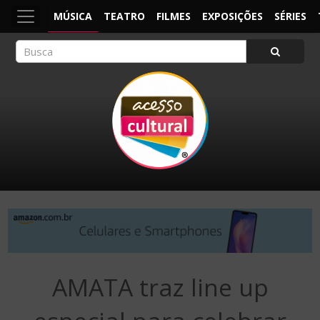
MÚSICA
TEATRO
FILMES
EXPOSIÇÕES
SÉRIES
ACESSO CULTURAL
Arte, Cultura Pop e Entretenimento
AMATA traz line up