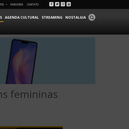
Facebook
Twitter
Instagram
Youtube
TOS
PARCEIROS
CONTATO
S
AGENDA CULTURAL
STREAMING
NOSTALGIA
ns femininas