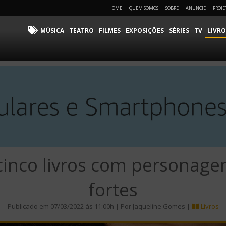
HOME
QUEM SOMOS
SOBRE
ANUNCIE
PROJE
MÚSICA
TEATRO
FILMES
EXPOSIÇÕES
SÉRIES
TV
LIVRO
 cinco livros com personage
fortes
Publicado em 07/03/2022 às 11:00h | Por Jaqueline Gomes |
Livros