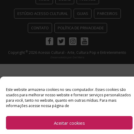
ESTÚDIO ACESSO CULTURAL
GUIAS
PARCEIROS
CONTATO
POLÍTICA DE PRIVACIDADE
Facebook
Twitter
Instagram
Youtube
©
Copyright
2026 Acesso Cultural - Arte, Cultura Pop e Entretenimento
Desenvolvido por
Del Vieira
Este website armazena cookies no seu computador. Esses cookies são
usados ​​para melhorar nosso website e fornecer serviços personalizados
para você, tanto no website, quanto em outras mídias. Para mais
informações acesse nossa página de
Aceitar cookies