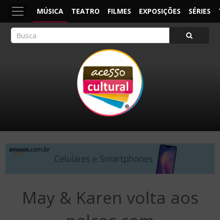
MÚSICA
TEATRO
FILMES
EXPOSIÇÕES
SÉRIES
ACESSO CULTURAL
Arte, Cultura Pop e Entretenimento
May & Karen volta aos