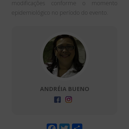
modificações conforme o momento
epidemiológico no período do evento.
ANDRÉIA BUENO
F
T
S