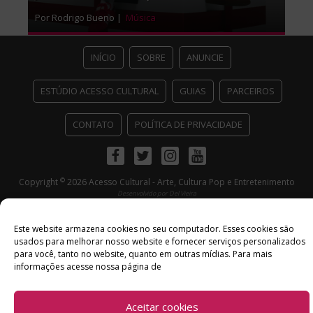
Por Rodrigo Bueno |
Música
INÍCIO
SOBRE
ANUNCIE
ESTÚDIO ACESSO CULTURAL
GUIAS
PARCEIROS
CONTATO
POLÍTICA DE PRIVACIDADE
Facebook
Twitter
Instagram
Youtube
©
Copyright
2026 Acesso Cultural - Arte, Cultura Pop e Entretenimento
Desenvolvido por
Del Vieira
Este website armazena cookies no seu computador. Esses cookies são
usados ​​para melhorar nosso website e fornecer serviços personalizados
para você, tanto no website, quanto em outras mídias. Para mais
informações acesse nossa página de
Aceitar cookies