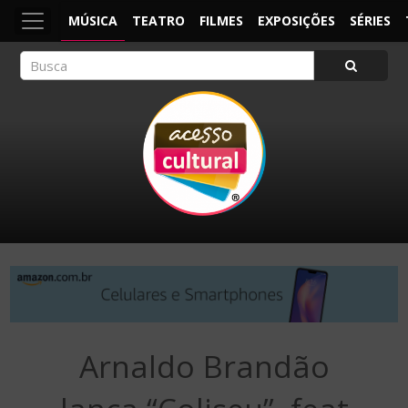
MÚSICA
TEATRO
FILMES
EXPOSIÇÕES
SÉRIES
ACESSO CULTURAL
Arte, Cultura Pop e Entretenimento
Arnaldo Brandão