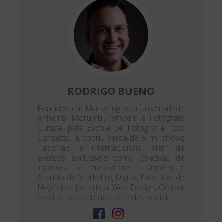
RODRIGO BUENO
Formado em Marketing pela Universidade
Anhembi Morumbi, também é Fotógrafo
Cultural pela Escola de Fotografia Foto
Conceito, já cobriu cerca de 5 mil shows
nacionais e internacionais, além de
eventos exclusivos como coletivas de
imprensa e pré-estreias. Também é
Analista de Marketing Digital, Executivo de
Negócios, Jornalista, Web Design, Criador
e editor de conteúdo de redes sociais.