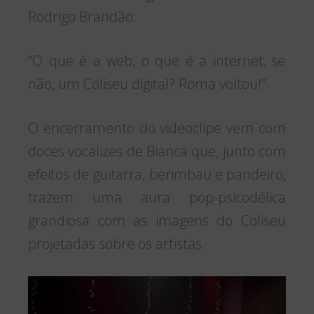
Rodrigo Brandão:
“O que é a web, o que é a internet, se
não, um Coliseu digital? Roma voltou!”
O encerramento do videoclipe vem com
doces vocalizes de Bianca que, junto com
efeitos de guitarra, berimbau e pandeiro,
trazem uma aura pop-psicodélica
grandiosa com as imagens do Coliseu
projetadas sobre os artistas.