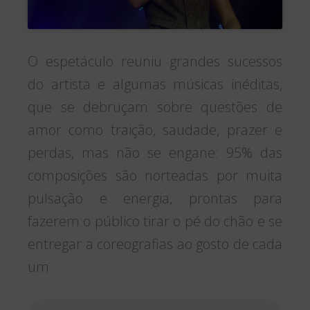
O espetáculo reuniu grandes sucessos
do artista e algumas músicas inéditas,
que se debruçam sobre questões de
amor como traição, saudade, prazer e
perdas, mas não se engane: 95% das
composições são norteadas por muita
pulsação e energia, prontas para
fazerem o público tirar o pé do chão e se
entregar a coreografias ao gosto de cada
um.