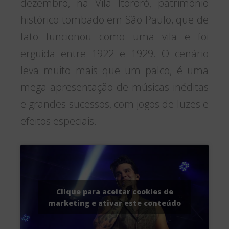
dezembro, na Vila Itororó, patrimônio
histórico tombado em São Paulo, que de
fato funcionou como uma vila e foi
erguida entre 1922 e 1929. O cenário
leva muito mais que um palco, é uma
mega apresentação de músicas inéditas
e grandes sucessos, com jogos de luzes e
efeitos especiais.
Clique para aceitar cookies de
marketing e ativar este conteúdo