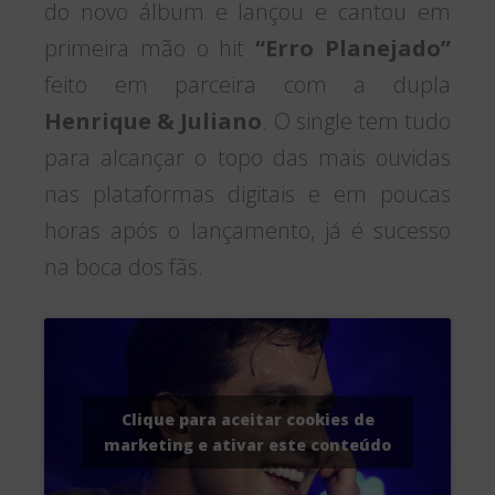
do novo álbum e lançou e cantou em
primeira mão o hit
“Erro Planejado”
feito em parceira com a dupla
Henrique & Juliano
. O single tem tudo
para alcançar o topo das mais ouvidas
nas plataformas digitais e em poucas
horas após o lançamento, já é sucesso
na boca dos fãs.
Clique para aceitar cookies de
marketing e ativar este conteúdo