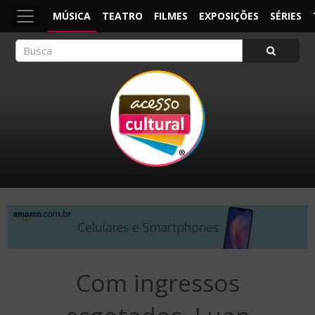
MÚSICA
TEATRO
FILMES
EXPOSIÇÕES
SÉRIES
ACESSO CULTURAL
Arte, Cultura Pop e Entretenimento
Com ingressos