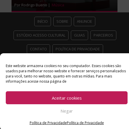
Por Rodrigo Bueno |
Música
INÍCIO
SOBRE
ANUNCIE
ESTÚDIO ACESSO CULTURAL
GUIAS
PARCEIROS
CONTATO
POLÍTICA DE PRIVACIDADE
Facebook
Twitter
Instagram
Youtube
Este website armazena cookies no seu computador. Esses cookies são
usados ​​para melhorar nosso website e fornecer serviços personalizados
©
Copyright
2026 Acesso Cultural - Arte, Cultura Pop e Entretenimento
para você, tanto no website, quanto em outras mídias. Para mais
Desenvolvido por
Del Vieira
informações acesse nossa página de
Aceitar cookies
Negar
Política de Privacidade
Política de Privacidade