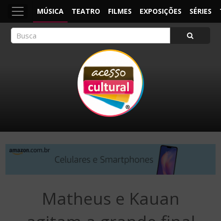
MÚSICA
TEATRO
FILMES
EXPOSIÇÕES
SÉRIES
ACESSO CULTURAL
Arte, Cultura Pop e Entretenimento
Matheus e Kauan