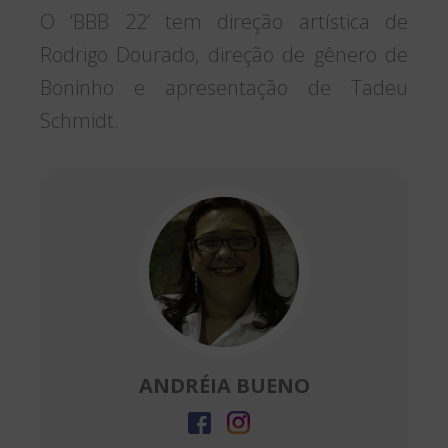
O ‘BBB 22’ tem direção artística de
Rodrigo Dourado, direção de gênero de
Boninho e apresentação de Tadeu
Schmidt.
ANDRÉIA BUENO