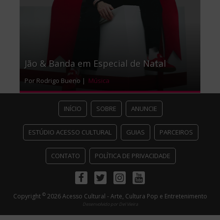
Jão & Banda em Especial de Natal
Por Rodrigo Bueno |
Música
INÍCIO
SOBRE
ANUNCIE
ESTÚDIO ACESSO CULTURAL
GUIAS
PARCEIROS
CONTATO
POLÍTICA DE PRIVACIDADE
Facebook
Twitter
Instagram
Youtube
©
Copyright
2026 Acesso Cultural - Arte, Cultura Pop e Entretenimento
Desenvolvido por
Del Vieira