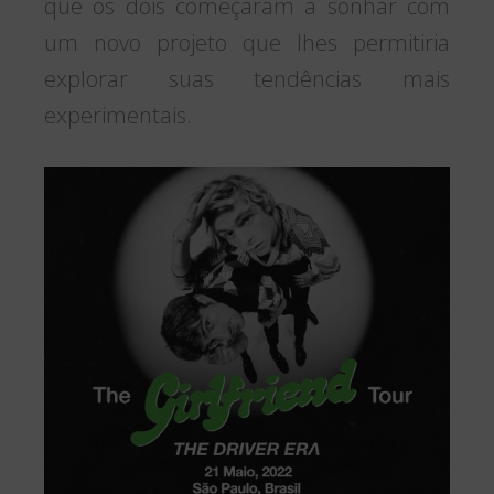
que os dois começaram a sonhar com
um novo projeto que lhes permitiria
explorar suas tendências mais
experimentais.