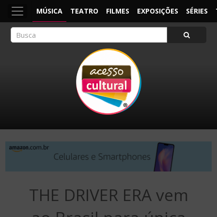
MÚSICA
TEATRO
FILMES
EXPOSIÇÕES
SÉRIES
ACESSO CULTURAL
Arte, Cultura Pop e Entretenimento
THE DRIVER ERA vem