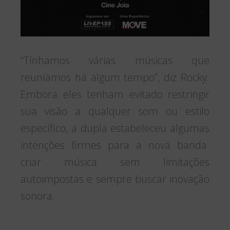
“Tínhamos várias músicas que
reuníamos há algum tempo”, diz Rocky.
Embora eles tenham evitado restringir
sua visão a qualquer som ou estilo
específico, a dupla estabeleceu algumas
intenções firmes para a nova banda:
criar música sem limitações
autoimpostas e sempre buscar inovação
sonora.