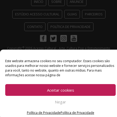
INÍCIO
SOBRE
ANUNCIE
ESTÚDIO ACESSO CULTURAL
GUIAS
PARCEIROS
CONTATO
POLÍTICA DE PRIVACIDADE
Facebook
Twitter
Instagram
Youtube
©
Copyright
2026 Acesso Cultural - Arte, Cultura Pop e Entretenimento
Desenvolvido por
Del Vieira
Este website armazena cookies no seu computador. Esses cookies são
usados ​​para melhorar nosso website e fornecer serviços personalizados
para você, tanto no website, quanto em outras mídias. Para mais
informações acesse nossa página de
Aceitar cookies
Negar
Política de Privacidade
Política de Privacidade