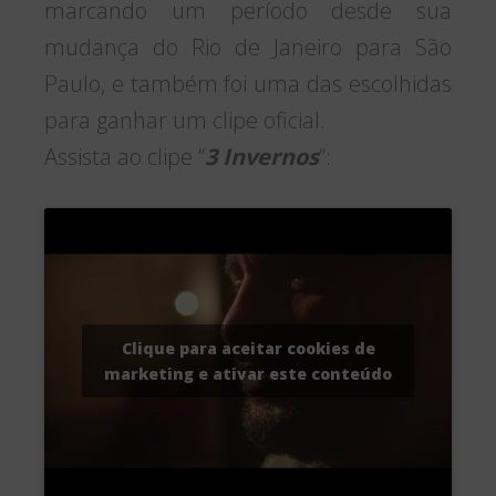
marcando um período desde sua
mudança do Rio de Janeiro para São
Paulo, e também foi uma das escolhidas
para ganhar um clipe oficial.
Assista ao clipe “
3 Invernos
”:
Clique para aceitar cookies de
marketing e ativar este conteúdo