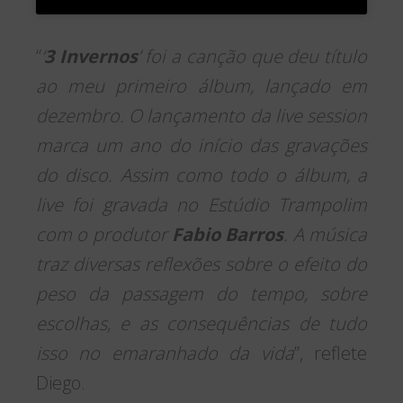
“
‘
3 Invernos
’ foi a canção que deu título
ao meu primeiro álbum, lançado em
dezembro. O lançamento da live session
marca um ano do início das gravações
do disco. Assim como todo o álbum, a
live foi gravada no Estúdio Trampolim
com o produtor
Fabio Barros
. A música
traz diversas reflexões sobre o efeito do
peso da passagem do tempo, sobre
escolhas, e as consequências de tudo
isso no emaranhado da vida
”, reflete
Diego.