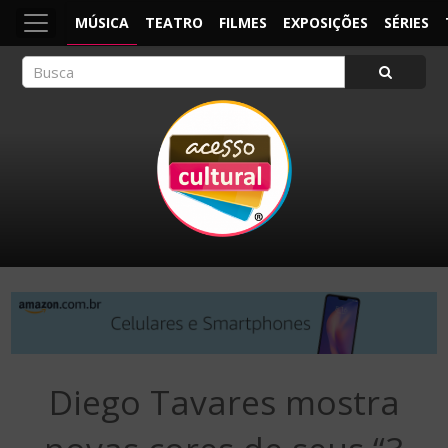
MÚSICA
TEATRO
FILMES
EXPOSIÇÕES
SÉRIES
ACESSO CULTURAL
Arte, Cultura Pop e Entretenimento
Diego Tavares mostra