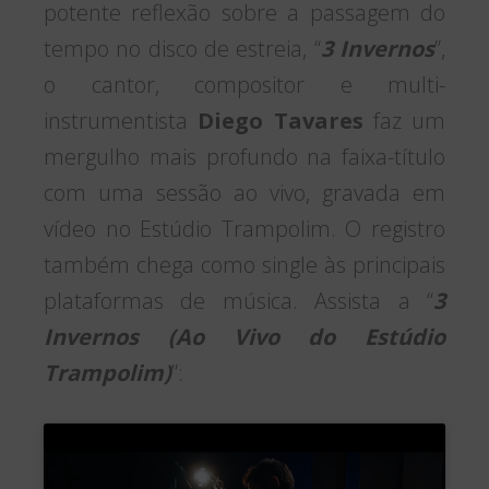
potente reflexão sobre a passagem do
tempo no disco de estreia, “
3 Invernos
”,
o cantor, compositor e multi-
instrumentista
Diego Tavares
faz um
mergulho mais profundo na faixa-título
com uma sessão ao vivo, gravada em
vídeo no Estúdio Trampolim. O registro
também chega como single às principais
plataformas de música. Assista a “
3
Invernos (Ao Vivo do Estúdio
Trampolim)
”: