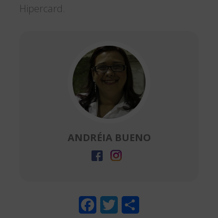
Hipercard.
ANDRÉIA BUENO
F
T
S