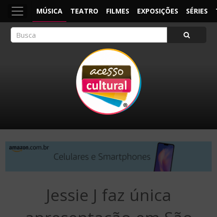
MÚSICA
TEATRO
FILMES
EXPOSIÇÕES
SÉRIES
ACESSO CULTURAL
Arte, Cultura Pop e Entretenimento
Jessie J faz única