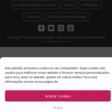
ESTÚDIO ACESSO CULTURAL
GUIAS
PARCEIROS
CONTATO
POLÍTICA DE PRIVACIDADE
Facebook
Twitter
Instagram
Youtube
©
Copyright
2026 Acesso Cultural - Arte, Cultura Pop e Entretenimento
Desenvolvido por
Del Vieira
Este website armazena cookies no seu computador. Esses cookies são
usados ​​para melhorar nosso website e fornecer serviços personalizados
para você, tanto no website, quanto em outras mídias. Para mais
informações acesse nossa página de
Aceitar cookies
Negar