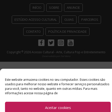
INÍCIO
SOBRE
ANUNCIE
ESTÚDIO ACESSO CULTURAL
GUIAS
PARCEIROS
CONTATO
POLÍTICA DE PRIVACIDADE
Facebook
Twitter
Instagram
Youtube
©
Copyright
2026 Acesso Cultural - Arte, Cultura Pop e Entretenimento
Desenvolvido por
Del Vieira
Este website armazena cookies no seu computador. Esses cookies são
usados ​​para melhorar nosso website e fornecer serviços personalizados
para você, tanto no website, quanto em outras mídias. Para mais
informações acesse nossa página de
Aceitar cookies