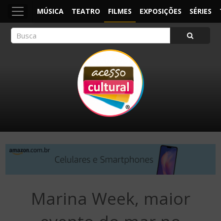
MÚSICA
TEATRO
FILMES
EXPOSIÇÕES
SÉRIES
ACESSO CULTURAL
Arte, Cultura Pop e Entretenimento
Marina Week, maior