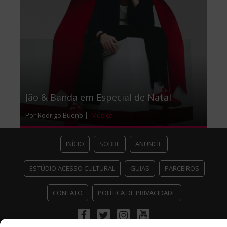
Jão & Banda em Especial de Natal
Por Rodrigo Bueno |
Música
INÍCIO
SOBRE
ANUNCIE
ESTÚDIO ACESSO CULTURAL
GUIAS
PARCEIROS
CONTATO
POLÍTICA DE PRIVACIDADE
Facebook
Twitter
Instagram
Youtube