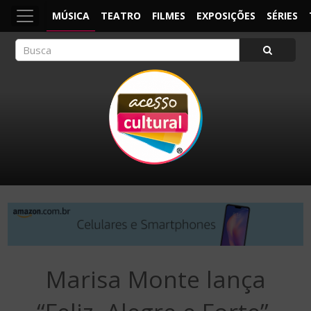
MÚSICA
TEATRO
FILMES
EXPOSIÇÕES
SÉRIES
ACESSO CULTURAL
Arte, Cultura Pop e Entretenimento
Marisa Monte lança