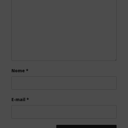
o
e
o
r
k
Nome
*
E-mail
*