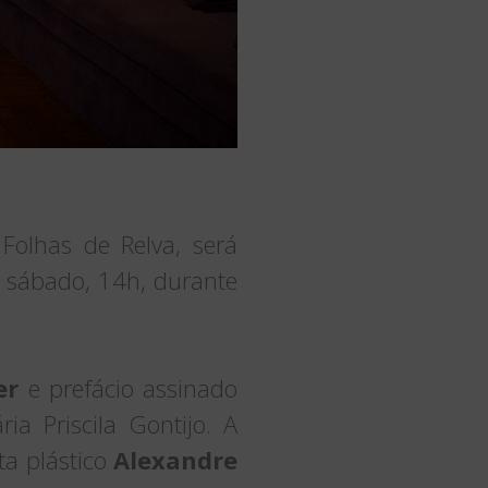
Folhas de Relva, será
, sábado, 14h, durante
er
e prefácio assinado
ia Priscila Gontijo. A
sta plástico
Alexandre