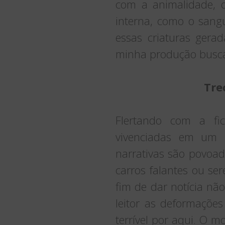
com a animalidade, 
interna, como o sangu
essas criaturas gera
minha produção busca a
Tre
Flertando com a fic
vivenciadas em um p
narrativas são povoad
carros falantes ou s
fim de dar notícia nã
leitor as deformaçõe
terrível por aqui. O m