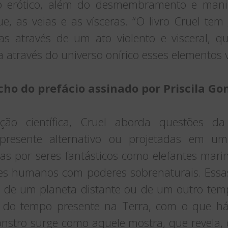
o erótico, além do desmembramento e manife
e, as veias e as vísceras. “O livro Cruel te
das através de um ato violento e visceral, q
través do universo onírico esses elementos vis
cho do prefácio assinado por Priscila Gon
ção científica, Cruel aborda questões d
resente alternativo ou projetadas em um 
as por seres fantásticos como elefantes marin
eres humanos com poderes sobrenaturais. Essa
o de um planeta distante ou de um outro tem
s do tempo presente na Terra, com o que h
onstro surge como aquele mostra, que revela, q