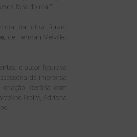
rsos fora do real”.
scrita da obra foram
o,
de Herman Melville;
 antes, o autor figurava
assessoria de imprensa
 criação literária com
rcelino Freire, Adriana
os.