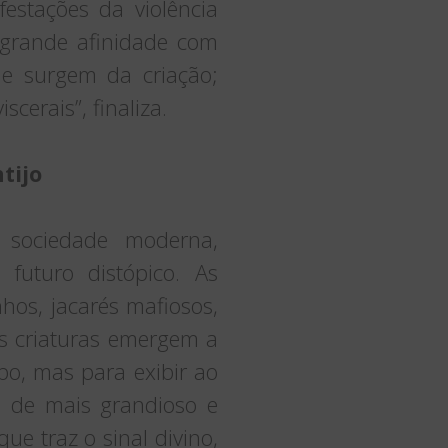
stações da violência
m grande afinidade com
ue surgem da criação;
cerais”, finaliza.
tijo
a sociedade moderna,
futuro distópico. As
hos, jacarés mafiosos,
s criaturas emergem a
po, mas para exibir ao
á de mais grandioso e
ue traz o sinal divino,