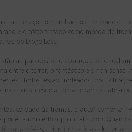
uas a serviço de indivíduos mimados, ex
carado e o afeto tratado como moeda de troca
streia de Diogo Locci.
 estão amparados pelo absurdo e pelo realism
na entre o terror, o fantástico e o non-sense.
dentes, todos estão rodeados por situaçõ
instâncias: desde a afetiva e familiar até a polí
ntástico dado às tramas, o autor comenta: “Pr
e poder a um certo topo do absurdo. Quando lo
iccionalizá-las, criando histórias de terror 