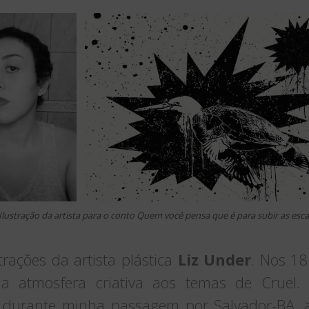
 Ilustração da artista para o conto Quem você pensa que é para subir as esc
trações da artista plástica
Liz Under
. Nos 18
ua atmosfera criativa aos temas de Cruel. 
 durante minha passagem por Salvador-BA, a