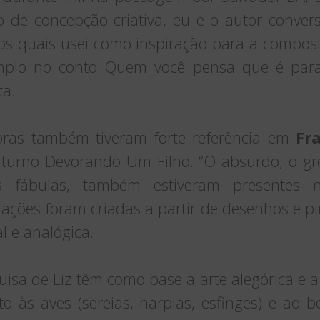
o de concepção criativa, eu e o autor conve
os quais usei como inspiração para a composi
mplo no conto Quem você pensa que é para
ta.
obras também tiveram forte referência em
Fr
turno Devorando Um Filho. “O absurdo, o gro
 fábulas, também estiveram presentes no
ações foram criadas a partir de desenhos e pi
l e analógica.
isa de Liz têm como base a arte alegórica e a 
o às aves (sereias, harpias, esfinges) e ao b