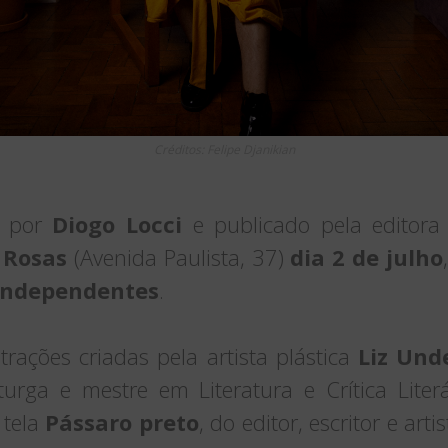
Créditos: Felipe Djanikian
to por
Diogo Locci
e publicado pela editora 
 Rosas
(Avenida Paulista, 37)
dia 2 de julho
 Independentes
.
rações criadas pela artista plástica
Liz Und
turga e mestre em Literatura e Crítica Literár
 tela
Pássaro preto
, do editor, escritor e arti