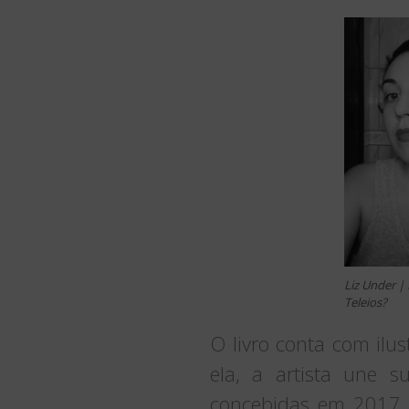
Liz Under |
Teleios?
O livro conta com ilus
ela, a artista une s
concebidas em 2017,