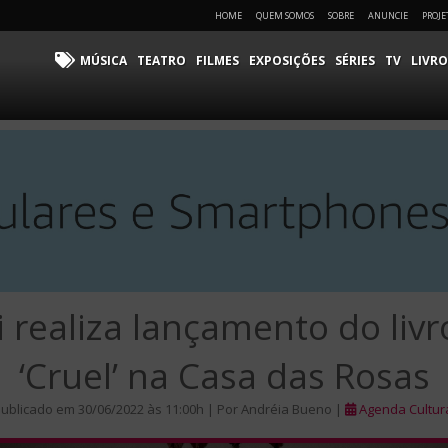
HOME
QUEM SOMOS
SOBRE
ANUNCIE
PROJE
MÚSICA
TEATRO
FILMES
EXPOSIÇÕES
SÉRIES
TV
LIVRO
i realiza lançamento do livr
‘Cruel’ na Casa das Rosas
ublicado em 30/06/2022 às 11:00h | Por Andréia Bueno |
Agenda Cultur