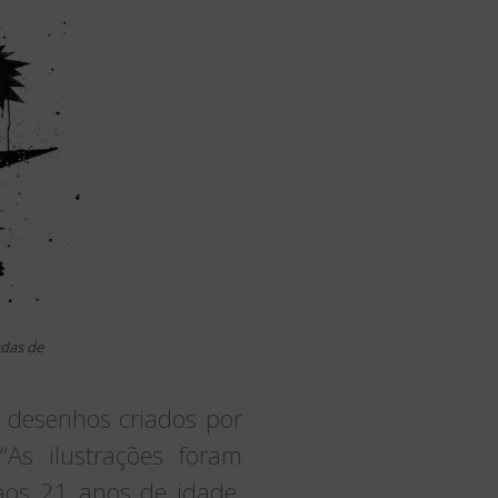
adas de
 desenhos criados por
“As ilustrações foram
os 21 anos de idade.