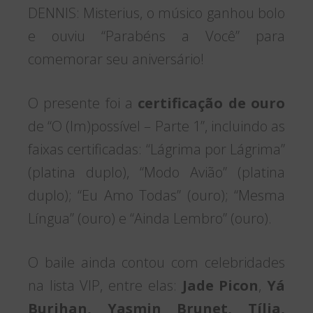
DENNIS: Misterius, o músico ganhou bolo
e ouviu “Parabéns a Você” para
comemorar seu aniversário!
O presente foi a
certificação de ouro
de “O (Im)possível – Parte 1”, incluindo as
faixas certificadas: “Lágrima por Lágrima”
(platina duplo), “Modo Avião” (platina
duplo); “Eu Amo Todas” (ouro); “Mesma
Língua” (ouro) e “Ainda Lembro” (ouro).
O baile ainda contou com celebridades
na lista VIP, entre elas:
Jade Picon
,
Yá
Burihan, Yasmin Brunet, Tília,