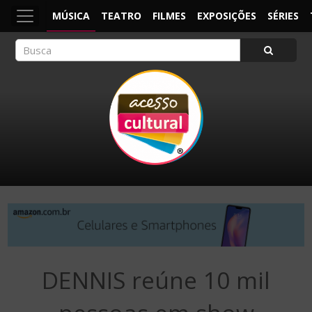
MÚSICA
TEATRO
FILMES
EXPOSIÇÕES
SÉRIES
ACESSO CULTURAL
Arte, Cultura Pop e Entretenimento
DENNIS reúne 10 mil