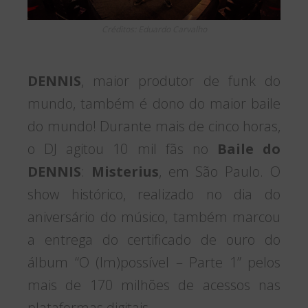
Créditos: Eduardo Carvalho
DENNIS
, maior produtor de funk do
mundo, também é dono do maior baile
do mundo! Durante mais de cinco horas,
o DJ agitou 10 mil fãs no
Baile do
DENNIS
:
Misterius
, em São Paulo. O
show histórico, realizado no dia do
aniversário do músico, também marcou
a entrega do certificado de ouro do
álbum “O (Im)possível – Parte 1” pelos
mais de 170 milhões de acessos nas
plataformas digitais.