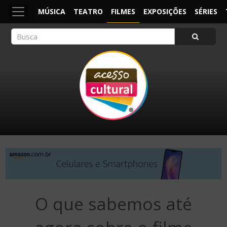
MÚSICA
TEATRO
FILMES
EXPOSIÇÕES
SÉRIES
ACESSO CULTURAL
Arte, Cultura Pop e Entretenimento
O que sabemos até