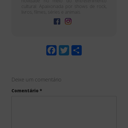
novidade no meio do entretenimento
cultural. Apaixonada por shows de rock,
livros, filmes, séries e animais.
F
T
S
a
w
h
c
i
a
Deixe um comentário
e
t
r
Comentário
*
b
t
e
o
e
o
r
k