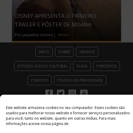
DISNEY APRESENTA O PRIMEIRO
TRAILER E PÔSTER DE MOANA
Por Jaqueline Gomes |
Filmes
INÍCIO
SOBRE
ANUNCIE
ESTÚDIO ACESSO CULTURAL
GUIAS
PARCEIROS
CONTATO
POLÍTICA DE PRIVACIDADE
Facebook
Twitter
Instagram
Youtube
©
Copyright
2026 Acesso Cultural - Arte, Cultura Pop e Entretenimento
Este website armazena cookies no seu computador. Esses cookies são
Desenvolvido por
Del Vieira
usados ​​para melhorar nosso website e fornecer serviços personalizados
para você, tanto no website, quanto em outras mídias. Para mais
informações acesse nossa página de