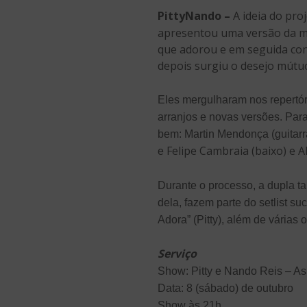
PittyNando –
A ideia do pro
apresentou uma versão da m
que adorou e em seguida conv
depois surgiu o desejo mútuo
Eles mergulharam nos repertó
arranjos e novas versões. Pa
bem: Martin Mendonça (guitarra
Felipe Cambraia (baixo) e
A
e
Durante o processo, a dupla ta
dela, fazem parte do setlist s
Adora” (Pitty), além de várias 
Serviço
Show: Pitty e Nando Reis – A
Data: 8 (sábado) de outubro
Show às 21h