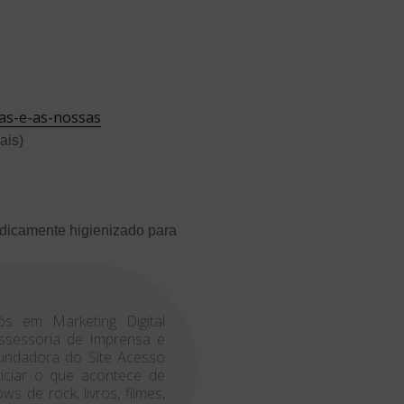
has-e-as-nossas
ais)
odicamente higienizado para
ós em Marketing Digital
 Assessoria de Imprensa e
Fundadora do Site Acesso
ticiar o que acontece de
 de rock, livros, filmes,