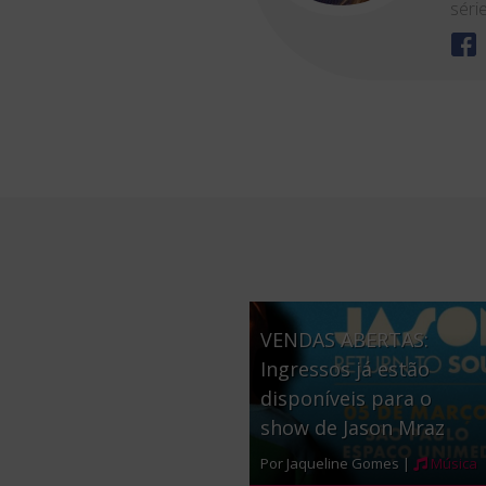
séri
VENDAS ABERTAS:
Ingressos já estão
disponíveis para o
show de Jason Mraz
Por Jaqueline Gomes |
Música