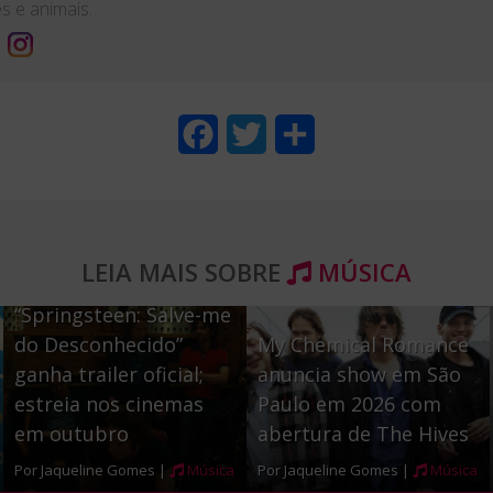
es e animais.
F
T
S
a
w
h
c
i
a
e
t
r
LEIA MAIS SOBRE
MÚSICA
b
t
e
“Springsteen: Salve-me
o
e
do Desconhecido”
My Chemical Romance
o
r
ganha trailer oficial;
anuncia show em São
estreia nos cinemas
Paulo em 2026 com
k
em outubro
abertura de The Hives
Por Jaqueline Gomes |
Música
Por Jaqueline Gomes |
Música