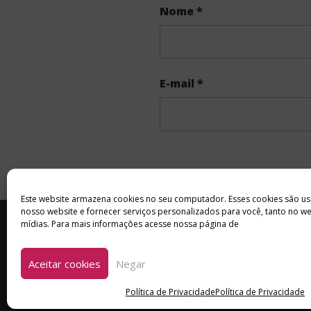
Nome
*
E-mail
*
Este website armazena cookies no seu computador. Esses cookies são us
nosso website e fornecer serviços personalizados para você, tanto no w
INÍCIO
SOBRE
ANUNCIE
mídias. Para mais informações acesse nossa página de
Aceitar cookies
Negar
Política de Privacidade
Política de Privacidade