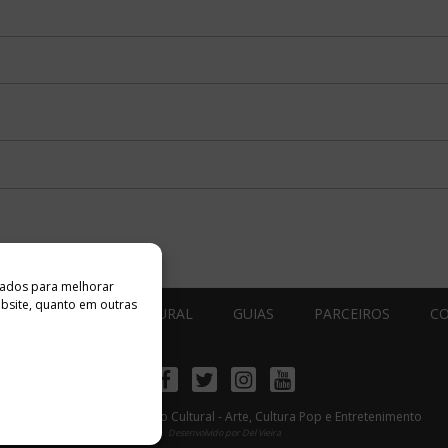
ados ​​para melhorar
ebsite, quanto em outras
ESTÚDIO ACESSO CULTURAL
GUIAS
PARCEIROS
C
Facebook
Twitter
Instagram
Youtube
©
Copyright
2026 Acesso Cultural - Arte, Cultura Pop e Entretenimento
Desenvolvido por
Del Vieira