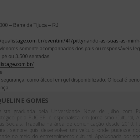
000 – Barra da Tijuca – RJ
//qualistage.com.br/eventim/41/pittynando-as-suas-as-min
s (Menores somente acompanhados dos pais ou responsáveis leg
 pé ou 3.500 sentadas
listage.com.br/
de
 segurança, como álcool em gel disponibilizado. O local é peri
ança.
QUELINE GOMES
nalista graduada pela Universidade Nove de Julho com P
atégico pela PUC-SP, é especialista em Jornalismo Cultural,
as Sociais. Trabalha na área de comunicação desde 2010. 
ural, sempre quis desenvolver um veículo onde pudesse no
dade no meio do entretenimento cultural. Apaixonada por shows