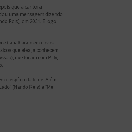
depois que a cantora
andou uma mensagem dizendo
do Reis), em 2021. E logo
m e trabalharam em novos
sicos que eles já conhecem
ussão), que tocam com Pitty,
s.
m o espírito da turnê. Além
u Lado” (Nando Reis) e “Me