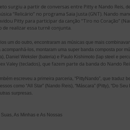
jeto surgiu a partir de conversas entre Pitty e Nando Reis, 
úsica “Relicário” no programa Saia Justa (GNT). Nando m
idou Pitty para participar da canção “Tiro no Coração” (Nan
 de realizar essa turnê conjunta.
rios um do outro, encontraram as músicas que mais combinava
ra acompanhá-los, montaram uma super banda composta por mú
), Daniel Weksler (bateria) e Paulo Kishimoto (lap steel e perc
lex
Valey
(teclados), que fazem parte da banda do Nando Rei
mbém escreveu a primeira parceria, “PittyNando”, que traduz be
ucessos como “All Star” (Nando Reis), “Máscara” (Pitty), “Do Se
outras surpresas.
s Suas, As Minhas e As Nossas