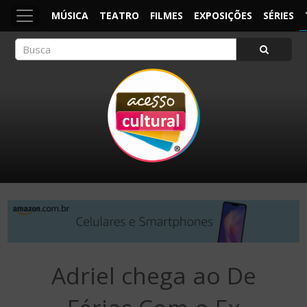
MÚSICA
TEATRO
FILMES
EXPOSIÇÕES
SÉRIES
ACESSO CULTURAL
Arte, Cultura Pop e Entretenimento
Adriel chega ao De