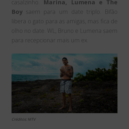
casalzinho.
Marina, Lumena e The
Boy
saem para um date triplo. Bifão
libera o gato para as amigas, mas fica de
olho no date. WL, Bruno e Lumena saem
para recepcionar mais um ex.
Créditos: MTV