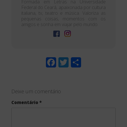
Formada em Letras na Universidade
Federal do Ceará, apaixonada por cultura
italiana, tv, teatro e música. Valoriza as
pequenas coisas, momentos com os
amigos e sonha em viajar pelo mundo.
F
T
S
a
w
h
c
i
a
Deixe um comentário
e
t
r
Comentário
*
b
t
e
o
e
o
r