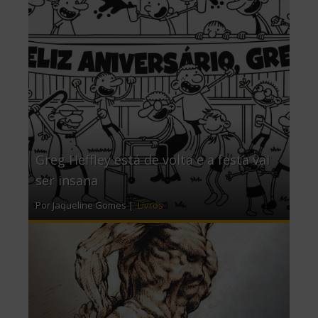
Greg Heffley está de volta e a festa vai
ser insana
Por Jaqueline Gomes |
Livros