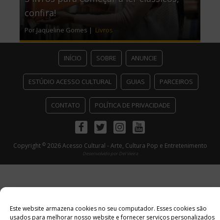
confira!
Por Jaqueline Gomes |
Livros
INÍCIO
SOBRE
ANUNCIE
ESTÚDIO ACESSO CULTURAL
GUIAS
PARCEIROS
CONTATO
POLÍTICA DE PRIVACIDADE
Facebook
Twitter
Instagram
Youtube
©
Copyright
2026 Acesso Cultural - Arte, Cultura Pop e Entretenimento
Desenvolvido por
Del Vieira
Este website armazena cookies no seu computador. Esses cookies são
usados ​​para melhorar nosso website e fornecer serviços personalizados