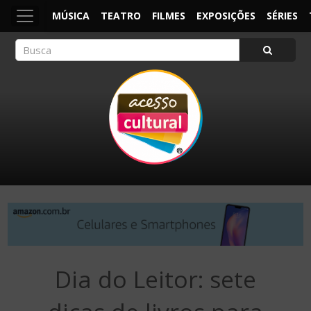
MÚSICA
TEATRO
FILMES
EXPOSIÇÕES
SÉRIES
ACESSO CULTURAL
Arte, Cultura Pop e Entretenimento
Dia do Leitor: sete