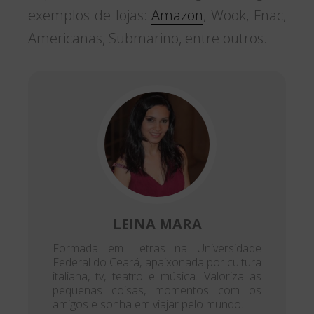
exemplos de lojas:
Amazon
, Wook, Fnac,
Americanas, Submarino, entre outros.
LEINA MARA
Formada em Letras na Universidade
Federal do Ceará, apaixonada por cultura
italiana, tv, teatro e música. Valoriza as
pequenas coisas, momentos com os
amigos e sonha em viajar pelo mundo.