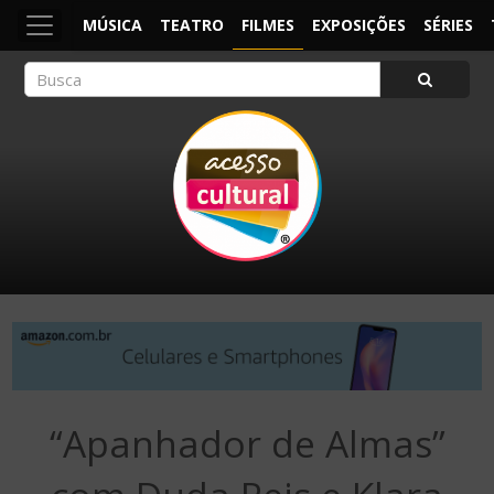
MÚSICA
TEATRO
FILMES
EXPOSIÇÕES
SÉRIES
ACESSO CULTURAL
Arte, Cultura Pop e Entretenimento
“Apanhador de Almas”