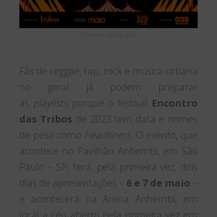
Créditos: divulgação
Fãs de reggae, rap, rock e música urbana
no geral já podem preparar
as
playlists
porque o festival
Encontro
das Tribos
de 2023 tem data e nomes
de peso como
headliners
. O evento, que
acontece no Pavilhão Anhembi, em São
Paulo – SP, terá, pela primeira vez, dois
dias de apresentações –
6 e 7 de maio
–
e acontecerá na Arena Anhembi, em
local a céu aberto pela primeira vez em