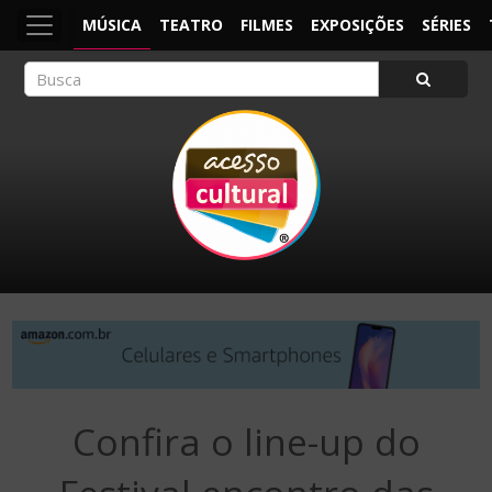
MÚSICA
TEATRO
FILMES
EXPOSIÇÕES
SÉRIES
ACESSO CULTURAL
Arte, Cultura Pop e Entretenimento
Confira o line-up do