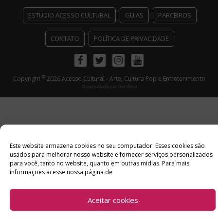
ESTÚDIO ACESSO CULTURAL
GUIAS
PARCEIROS
CONTATO
POLÍTICA DE PRIVACIDADE
Facebook
Twitter
Instagram
Youtube
©
Copyright
2026 Acesso Cultural - Arte, Cultura Pop e Entretenimento
Desenvolvido por
Del Vieira
Este website armazena cookies no seu computador. Esses cookies são
usados ​​para melhorar nosso website e fornecer serviços personalizados
para você, tanto no website, quanto em outras mídias. Para mais
informações acesse nossa página de
Aceitar cookies