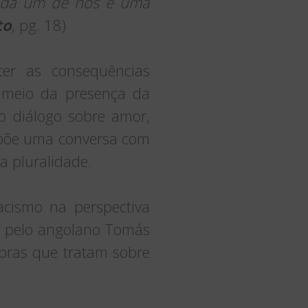
 Cada um de nós é uma
to
, pg. 18)
er as consequências
 meio da presença da
o diálogo sobre amor,
õe uma conversa com
a pluralidade.
acismo na perspectiva
a pelo angolano Tomás
obras que tratam sobre