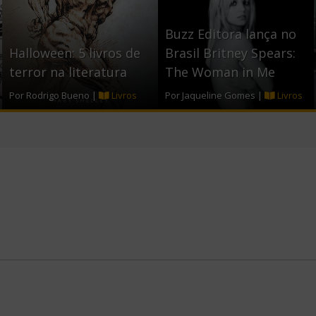
o
e
o
r
Buzz Editora lança no
Halloween: 5 livros de
Brasil Britney Spears:
k
terror na literatura
The Woman in Me
Por Rodrigo Bueno |
Livros
Por Jaqueline Gomes |
Livros