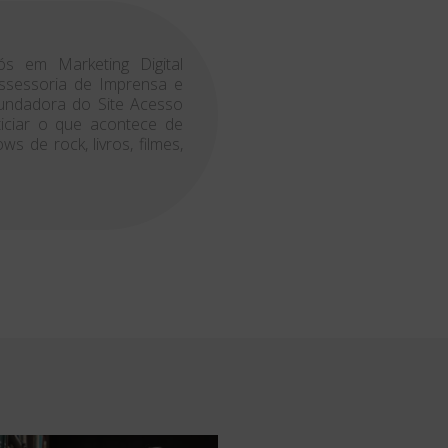
ós em Marketing Digital
 Assessoria de Imprensa e
Fundadora do Site Acesso
ticiar o que acontece de
 de rock, livros, filmes,