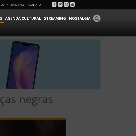
Facebook
Twitter
Instagram
Youtube
TOS
PARCEIROS
CONTATO
S
AGENDA CULTURAL
STREAMING
NOSTALGIA
nças negras