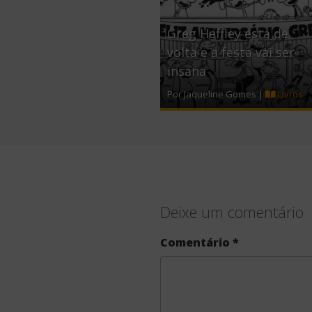
Greg Heffley está de
volta e a festa vai ser
insana
Por Jaqueline Gomes |
Livros
Deixe um comentário
Comentário
*