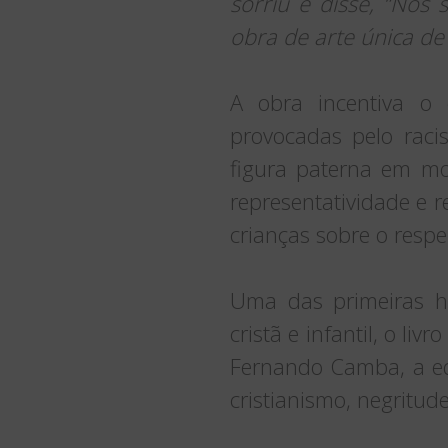
sorriu e disse, “Nós
obra de arte única de
A obra incentiva o
provocadas pelo rac
figura paterna em mo
representatividade e r
crianças sobre o respe
Uma das primeiras hi
cristã e infantil, o liv
Fernando Camba, a edi
cristianismo, negritude