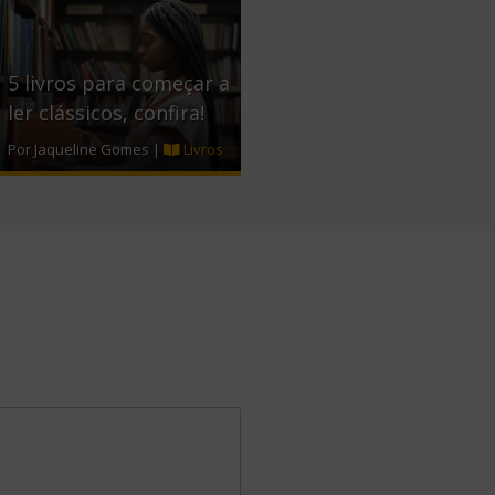
5 livros para começar a
ler clássicos, confira!
Por Jaqueline Gomes |
Livros