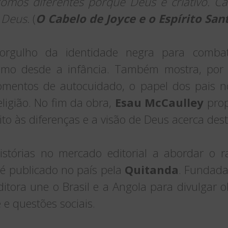
 somos diferentes porque Deus é criativo.
 Deus.
(
O Cabelo de Joyce e o Espírito San
 orgulho da identidade negra para combat
ismo desde a infância. Também mostra, por
mentos de autocuidado, o papel dos pais n
eligião. No fim da obra,
Esau McCaulley
prop
ito às diferenças e a visão de Deus acerca dest
stórias no mercado editorial a abordar o r
ro é publicado no país pela
Quitanda
. Fundad
tora une o Brasil e a Angola para divulgar 
 e questões sociais.