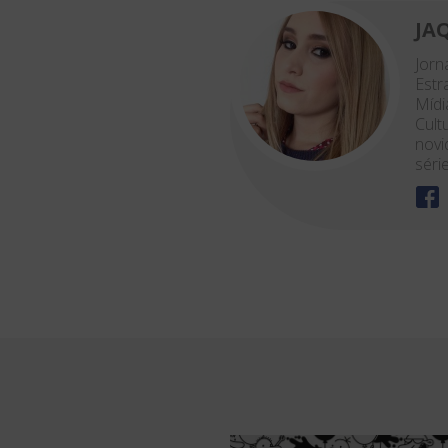
JA
Jor
Estr
Mídi
Cult
novi
séri