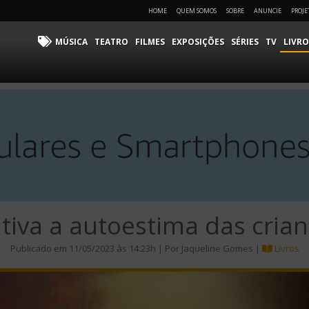
HOME
QUEM SOMOS
SOBRE
ANUNCIE
PROJE
MÚSICA
TEATRO
FILMES
EXPOSIÇÕES
SÉRIES
TV
LIVRO
ntiva a autoestima das cria
Publicado em 11/05/2023 às 14:23h | Por Jaqueline Gomes |
Livros