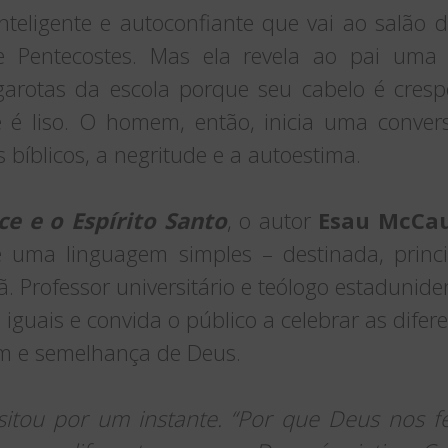
teligente e autoconfiante que vai ao salão d
e Pentecostes. Mas ela revela ao pai uma i
 garotas da escola porque seu cabelo é cresp
é liso. O homem, então, inicia uma convers
bíblicos, a negritude e a autoestima.
ce e o Espírito Santo
, o autor
Esau McCau
e uma linguagem simples – destinada, princi
ã. Professor universitário e teólogo estaduniden
iguais e convida o público a celebrar as difere
em e semelhança de Deus.
esitou por um instante. “Por que Deus nos fe