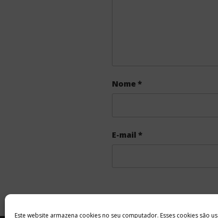
Nome
*
E-mail
*
Este website armazena cookies no seu computador. Esses cookies são us