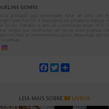
QUELINE GOMES
nalista graduada pela Universidade Nove de Julho com P
atégico pela PUC-SP, é especialista em Jornalismo Cultural,
as Sociais. Trabalha na área de comunicação desde 2010. 
ural, sempre quis desenvolver um veículo onde pudesse no
dade no meio do entretenimento cultural. Apaixonada por shows
es e animais.
F
T
S
a
w
h
c
i
a
e
t
r
LEIA MAIS SOBRE
LIVROS
b
t
e