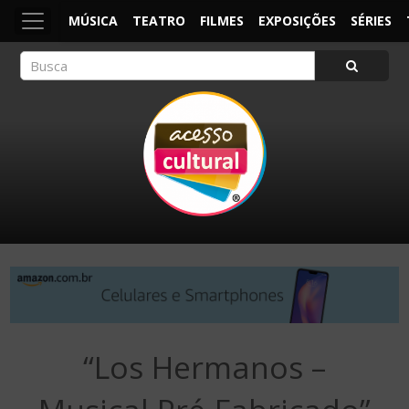
MÚSICA
TEATRO
FILMES
EXPOSIÇÕES
SÉRIES
ACESSO CULTURAL
Arte, Cultura Pop e Entretenimento
“Los Hermanos –