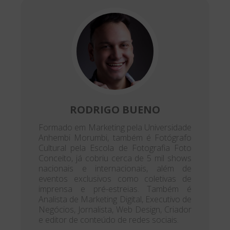
RODRIGO BUENO
Formado em Marketing pela Universidade
Anhembi Morumbi, também é Fotógrafo
Cultural pela Escola de Fotografia Foto
Conceito, já cobriu cerca de 5 mil shows
nacionais e internacionais, além de
eventos exclusivos como coletivas de
imprensa e pré-estreias. Também é
Analista de Marketing Digital, Executivo de
Negócios, Jornalista, Web Design, Criador
e editor de conteúdo de redes sociais.