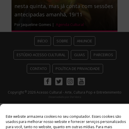
nesta quinta, mas já conta com sessões
antecipadas amanhã, 19/11
Por Jaqueline Gomes |
Agenda Cultural
INÍCIO
SOBRE
ANUNCIE
ESTÚDIO ACESSO CULTURAL
GUIAS
PARCEIROS
CONTATO
POLÍTICA DE PRIVACIDADE
Facebook
Twitter
Instagram
Youtube
©
Copyright
2026 Acesso Cultural - Arte, Cultura Pop e Entretenimento
Desenvolvido por
Del Vieira
Este website armazena cookies no seu computador. Esses cookies são
usados ​​para melhorar nosso website e fornecer serviços personalizados
para você, tanto no website, quanto em outras mídias. Para mais