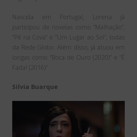
Nascida em Portugal, Lorena já
participou de novelas como “Malhação”,
“Pé na Cova” e “Um Lugar ao Sol”, todas
da Rede Globo. Além disso, já atuou em
longas como “Boca de Ouro (2020)” e “É
Fada! (2016)”.
Silvia Buarque