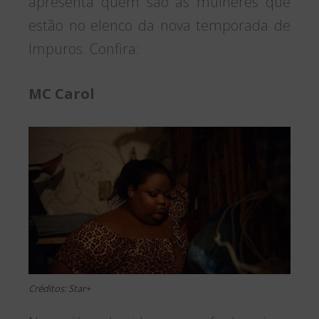
apresenta quem são as mulheres que
estão no elenco da nova temporada de
Impuros. Confira:
MC Carol
Créditos: Star+