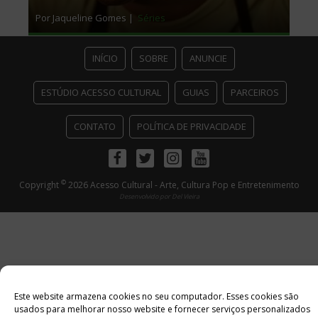
Por Jaqueline Gomes |
Séries
INÍCIO
SOBRE
ANUNCIE
ESTÚDIO ACESSO CULTURAL
GUIAS
PARCEIROS
CONTATO
POLÍTICA DE PRIVACIDADE
Facebook
Twitter
Instagram
Youtube
©
Copyright
2026 Acesso Cultural - Arte, Cultura Pop e Entretenimento
Desenvolvido por
Del Vieira
Este website armazena cookies no seu computador. Esses cookies são
usados ​​para melhorar nosso website e fornecer serviços personalizados