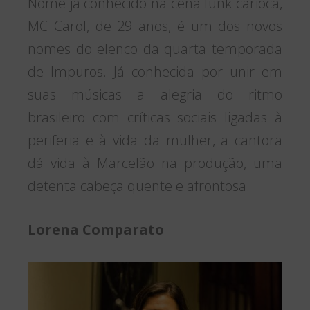
Nome já conhecido na cena funk carioca,
MC Carol, de 29 anos, é um dos novos
nomes do elenco da quarta temporada
de Impuros. Já conhecida por unir em
suas músicas a alegria do ritmo
brasileiro com críticas sociais ligadas à
periferia e à vida da mulher, a cantora
dá vida à Marcelão na produção, uma
detenta cabeça quente e afrontosa.
Lorena Comparato