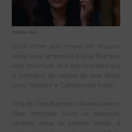
Créditos: Star+
Outro nome que estreia em Impuros
nessa nova temporada é Silvia Buarque,
uma renomada atriz italo-brasileira que
já participou de novelas da rede Globo
como “América” e “Caminho das Índias”.
Filha de Chico Buarque e Marieta Severo,
Sílvia interpreta Laura na produção,
herdeira direta do bicheiro Moisés. A