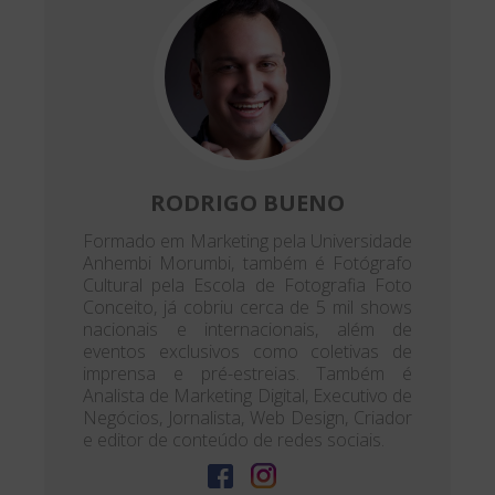
RODRIGO BUENO
Formado em Marketing pela Universidade
Anhembi Morumbi, também é Fotógrafo
Cultural pela Escola de Fotografia Foto
Conceito, já cobriu cerca de 5 mil shows
nacionais e internacionais, além de
eventos exclusivos como coletivas de
imprensa e pré-estreias. Também é
Analista de Marketing Digital, Executivo de
Negócios, Jornalista, Web Design, Criador
e editor de conteúdo de redes sociais.