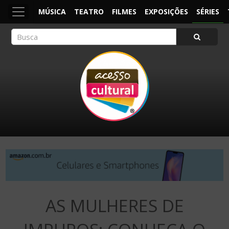
MÚSICA
TEATRO
FILMES
EXPOSIÇÕES
SÉRIES
ACESSO CULTURAL
Arte, Cultura Pop e Entretenimento
AS MULHERES DE