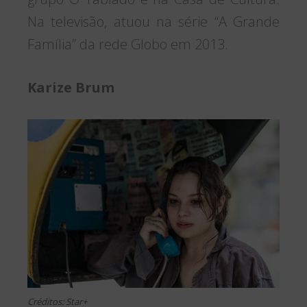
Na televisão, atuou na série “A Grande
Família” da rede Globo em 2013.
Karize Brum
Créditos: Star+