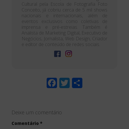
Cultural pela Escola de Fotografia Foto
Conceito, já cobriu cerca de 5 mil shows
nacionais e internacionais, além de
eventos exclusivos como coletivas de
imprensa e pré-estreias. Também é
Analista de Marketing Digital, Executivo de
Negócios, Jornalista, Web Design, Criador
e editor de conteúdo de redes sociais.
F
T
S
a
w
h
c
i
a
Deixe um comentário
e
t
r
Comentário
*
b
t
e