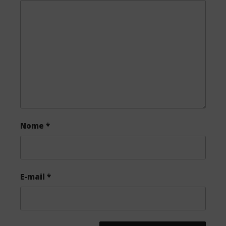
o
e
o
r
k
Nome
*
E-mail
*