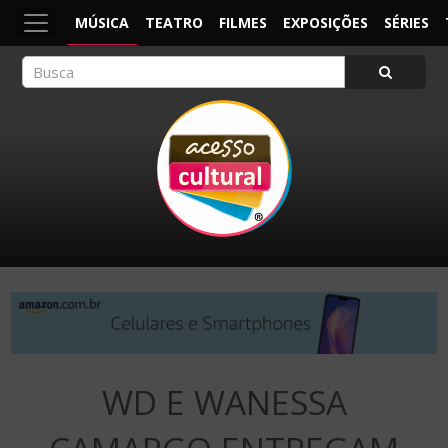
MÚSICA
TEATRO
FILMES
EXPOSIÇÕES
SÉRIES
ACESSO CULTURAL
Arte, Cultura Pop e Entretenimento
WD E WANESSA