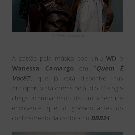
Créditos: Divulgação
A paixão pela música pop uniu
WD
e
Wanessa Camargo
em “
Quem É
Você?
“, que já está disponível nas
principais plataformas de áudio. O single
chega acompanhado de um videoclipe
envolvente, que foi gravado antes do
confinamento da cantora no
BBB24
.