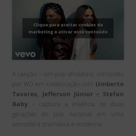
Clique para aceitar cookies de
marketing e ativar este conteúdo
A canção – um pop afrolatino, composto
por WD em colaboração com
Umberto
Tavares, Jefferson Júnior
e
Stefan
Baby
– captura a essência de duas
gerações do pop nacional em uma
atmosfera dramática e moderna.