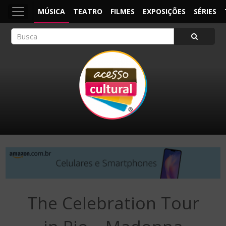
MÚSICA
TEATRO
FILMES
EXPOSIÇÕES
SÉRIES
ACESSO CULTURAL
Arte, Cultura Pop e Entretenimento
The Celebration Tour