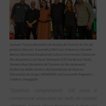
Gustavo Tutuca (Secretário de Estado de Turismo do Rio de
Janeiro), Eduardo Tracanella (CMO Itaú Unibanco), Danielle
Barros (Secretária Estadual de Cultura e Economia Criativa do
Rio de Janeiro), Luiz Oscar Niemeyer (CEO da Bonus Track),
Daniela Maia (Secretária de Turismo do Rio de Janeiro),
Guilherme Bailão (diretor de Experiências de Marca e
Patrocínios do Grupo HEINEKEN) cred Leonardo Nogueira |
Créditos: Divulgação
“
Estamos completando 100 anos e
comemorar essa data ao lado de nossos
clientes nesse show histórico e gratuito