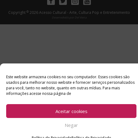
Facebook
Twitter
Instagram
Youtube
©
Copyright
2026 Acesso Cultural - Arte, Cultura Pop e Entretenimento
Desenvolvido por
Del Vieira
Este website armazena cookies no seu computador. Esses cookies são
usados ​​para melhorar nosso website e fornecer serviços personalizados
para você, tanto no website, quanto em outras mídias. Para mais
informações acesse nossa página de
Aceitar cookies
Negar
Política de Privacidade
Política de Privacidade