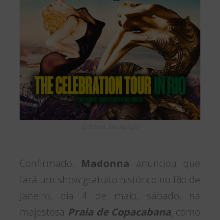
Créditos: Divulgação
Confirmado.
Madonna
anunciou que
fará um show gratuito histórico no Rio de
Janeiro, dia 4 de maio, sábado, na
majestosa
Praia de Copacabana
, como