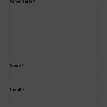
Comentário
*
b
t
e
o
e
o
r
k
Nome
*
E-mail
*