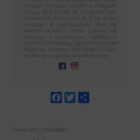
Anhembi Morumbi, também é Fotógrafo
Cultural pela Escola de Fotografia Foto
Conceito, já cobriu cerca de 5 mil shows
nacionais e internacionais, além de
eventos exclusivos como coletivas de
imprensa e pré-estreias. Também é
Analista de Marketing Digital, Executivo de
Negócios, Jornalista, Web Design, Criador
e editor de conteúdo de redes sociais.
F
T
S
a
w
h
c
i
a
Deixe um comentário
e
t
r