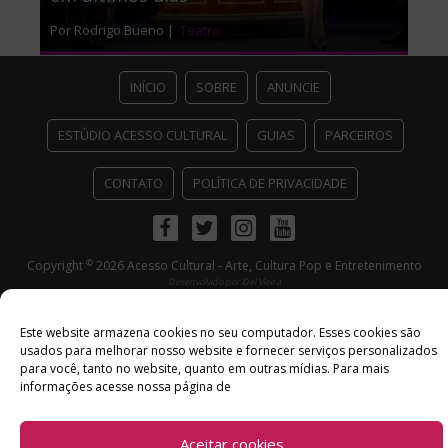
Por Rodrigo Bueno |
Teatro
INÍCIO
SOBRE
ANUNCIE
ESTÚDIO ACESSO CULTURAL
GUIAS
PARCEIROS
CONTATO
POLÍTICA DE PRIVACIDADE
Facebook
Twitter
Instagram
Youtube
©
Copyright
2026 Acesso Cultural - Arte, Cultura Pop e Entretenimento
Desenvolvido por
Del Vieira
Este website armazena cookies no seu computador. Esses cookies são
usados ​​para melhorar nosso website e fornecer serviços personalizados
para você, tanto no website, quanto em outras mídias. Para mais
informações acesse nossa página de
Aceitar cookies