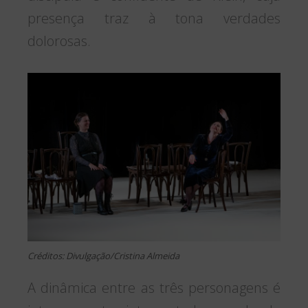
presença traz à tona verdades
dolorosas.
Créditos: Divulgação/Cristina Almeida
A dinâmica entre as três personagens é