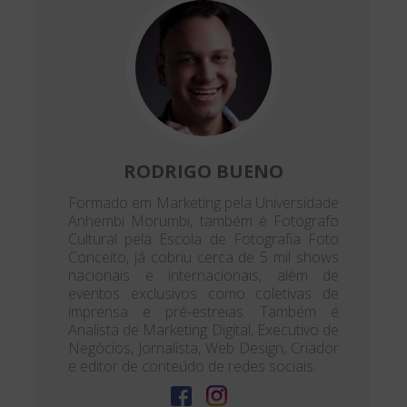
RODRIGO BUENO
Formado em Marketing pela Universidade
Anhembi Morumbi, também é Fotógrafo
Cultural pela Escola de Fotografia Foto
Conceito, já cobriu cerca de 5 mil shows
nacionais e internacionais, além de
eventos exclusivos como coletivas de
imprensa e pré-estreias. Também é
Analista de Marketing Digital, Executivo de
Negócios, Jornalista, Web Design, Criador
e editor de conteúdo de redes sociais.