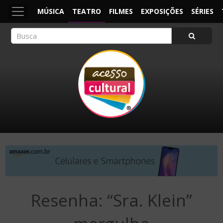
MÚSICA
TEATRO
FILMES
EXPOSIÇÕES
SÉRIES
ACESSO CULTURAL
Arte, Cultura Pop e Entretenimento
Resenha: “Sra. Klein”