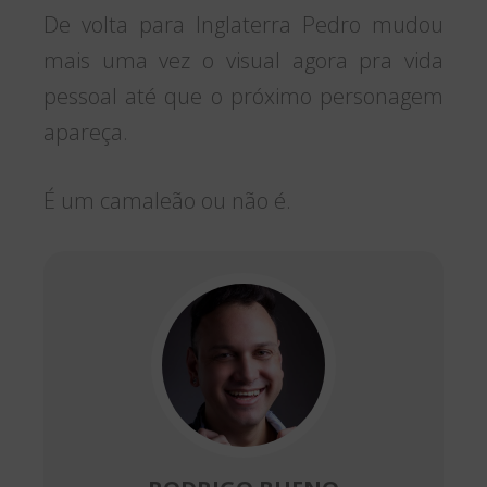
De volta para Inglaterra Pedro mudou
mais uma vez o visual agora pra vida
pessoal até que o próximo personagem
apareça.
É um camaleão ou não é.