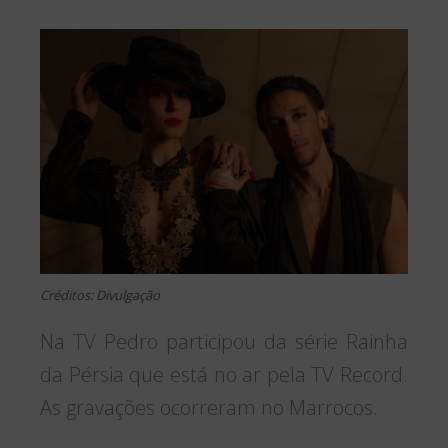
Créditos: Divulgação
Na TV Pedro participou da série Rainha
da Pérsia que está no ar pela TV Record.
As gravações ocorreram no Marrocos.