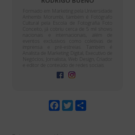
RODRIGO BUENO
Formado em Marketing pela Universidade
Anhembi Morumbi, também é Fotógrafo
Cultural pela Escola de Fotografia Foto
Conceito, já cobriu cerca de 5 mil shows
nacionais e internacionais, além de
eventos exclusivos como coletivas de
imprensa e pré-estreias. Também é
Analista de Marketing Digital, Executivo de
Negócios, Jornalista, Web Design, Criador
e editor de conteúdo de redes sociais.
F
T
S
a
w
h
c
i
a