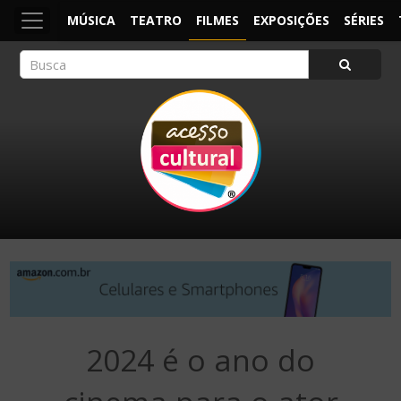
MÚSICA
TEATRO
FILMES
EXPOSIÇÕES
SÉRIES
ACESSO CULTURAL
Arte, Cultura Pop e Entretenimento
2024 é o ano do