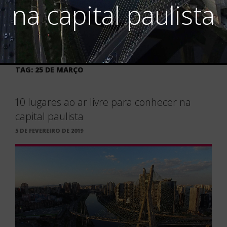
na capital paulista
TAG:
25 DE MARÇO
10 lugares ao ar livre para conhecer na
capital paulista
PUBLICADO
5 DE FEVEREIRO DE 2019
EM