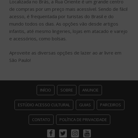
Localizada no Brás, a Rua Oriente é um grande centro
de compras por um preço mais acessível. Sendo de fácil
acesso, é frequentada por turistas do Brasil e do
mundo todos os dias. As opções vão desde artigos
infantis, até mesmo lingeries, lojas em atacado e varejo
e acessórios, como bolsas.
Aproveite as diversas opções de lazer ao ar livre em
São Paulo!
INÍCIO
SOBRE
ANUNCIE
ESTÚDIO ACESSO CULTURAL
GUIAS
PARCEIROS
CONTATO
POLÍTICA DE PRIVACIDADE
Facebook
Twitter
Instagram
Youtube