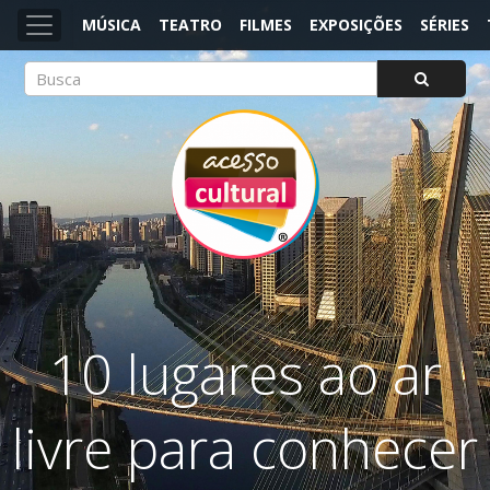
MÚSICA
TEATRO
FILMES
EXPOSIÇÕES
SÉRIES
ACESSO CULTURAL
Arte, Cultura Pop e Entretenimento
10 lugares ao ar
livre para conhecer