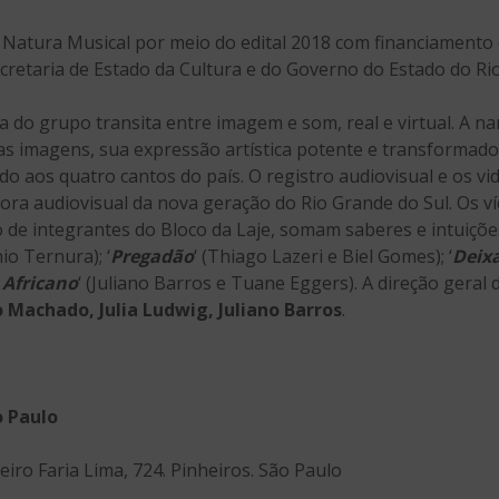
 Natura Musical por meio do edital 2018 com financiamento d
cretaria de Estado da Cultura e do Governo do Estado do Rio
a do grupo transita entre imagem e som, real e virtual. A na
s imagens, sua expressão artística potente e transformado
o aos quatro cantos do país. O registro audiovisual e os vid
ora audiovisual da nova geração do Rio Grande do Sul. Os 
o de integrantes do Bloco da Laje, somam saberes e intuições
io Ternura); ‘
Pregadão
‘ (Thiago Lazeri e Biel Gomes); ‘
Deixa
 Africano
‘ (Juliano Barros e Tuane Eggers). A direção geral 
 Machado, Julia Ludwig, Juliano Barros
.
 Paulo
eiro Faria Lima, 724. Pinheiros. São Paulo