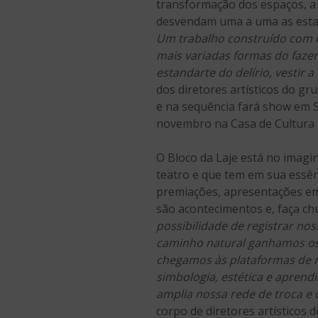
transformação dos espaços, a ar
desvendam uma a uma as estaçõ
Um trabalho construído com mu
mais variadas formas do fazer
estandarte do delírio, vestir 
dos diretores artísticos do gr
e na sequência fará show em S
novembro na Casa de Cultura 
O Bloco da Laje está no imagi
teatro e que tem em sua essên
premiações, apresentações em 
são acontecimentos e, faça chu
possibilidade de registrar no
caminho natural ganhamos os p
chegamos às plataformas de m
simbologia, estética e apren
amplia nossa rede de troca 
corpo de diretores artísticos d