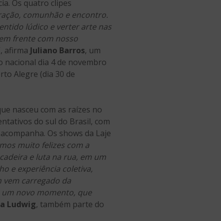
ia. Os quatro clipes
ração, comunhão e encontro.
ntido lúdico e verter arte nas
r em frente com nosso
“, afirma
Juliano Barros
, um
 nacional dia 4 de novembro
to Alegre (dia 30 de
 que nasceu com as raízes no
ntativos do sul do Brasil, com
o acompanha. Os shows da Laje
mos muito felizes com a
cadeira e luta na rua, em um
 e experiência coletiva,
um vem carregado da
pra um novo momento, que
ia Ludwig
, também parte do