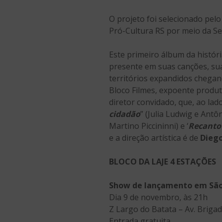
O projeto foi selecionado pelo
Pró-Cultura RS por meio da Se
Este primeiro álbum da históri
presente em suas canções, sua
territórios expandidos chegand
Bloco Filmes, expoente produt
diretor convidado, que, ao lad
cidadão
” (Julia Ludwig e Antôn
Martino Piccininni) e ‘
Recanto
e a direção artística é de
Diego
BLOCO DA LAJE 4 ESTAÇÕES
Show de lançamento em São
Dia 9 de novembro, às 21h
Z Largo do Batata – Av. Brigad
Entrada gratuita