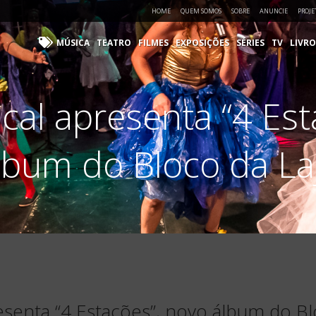
HOME
QUEM SOMOS
SOBRE
ANUNCIE
PROJE
MÚSICA
TEATRO
FILMES
EXPOSIÇÕES
SÉRIES
TV
LIVRO
cal apresenta “4 Est
lbum do Bloco da La
esenta “4 Estações”, novo álbum do Bl