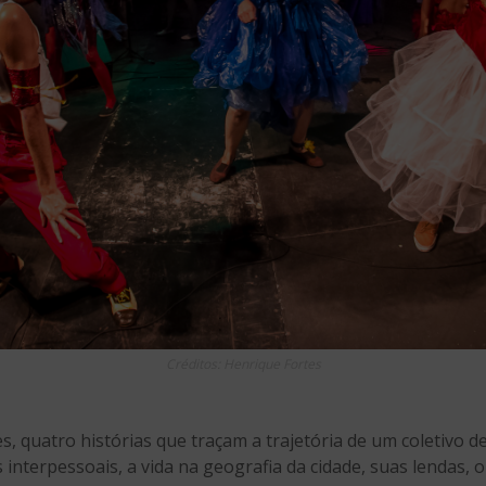
Créditos: Henrique Fortes
pes, quatro histórias que traçam a trajetória de um coletivo 
s interpessoais, a vida na geografia da cidade, suas lendas, o