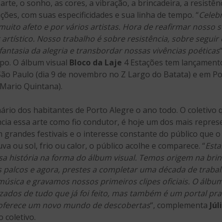
te, o sonho, as cores, a vibração, a brincadeira, a resistênc
es, com suas especificidades e sua linha de tempo. “
Celeb
ito afeto e por vários artistas. Hora de reafirmar nosso se
 artístico. Nosso trabalho é sobre resistência, sobre segui
a fantasia da alegria e transbordar nossas vivências poéticas
upo. O álbum visual
Bloco da Laje
4 Estações tem lançamento
ão Paulo (dia 9 de novembro no Z Largo do Batata) e em Por
Mario Quintana).
nário dos habitantes de Porto Alegre o ano todo. O coletivo
cia essa arte como fio condutor, é hoje um dos mais represe
grandes festivais e o interesse constante do público que 
va ou sol, frio ou calor, o público acolhe e comparece. “
Esta
ssa história na forma do álbum visual. Temos origem na brin
alcos e agora, prestes a completar uma década de trabalho
úsica e gravamos nossos primeiros clipes oficiais. O álb
dizados de tudo que já foi feito, mas também é um portal 
e oferece um novo mundo de descobertas
“, complementa
Júl
o coletivo.