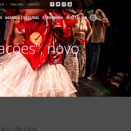
Facebook
Twitter
Instagram
Youtube
TOS
PARCEIROS
CONTATO
S
AGENDA CULTURAL
STREAMING
NOSTALGIA
ações”, novo
je
oco da Laje