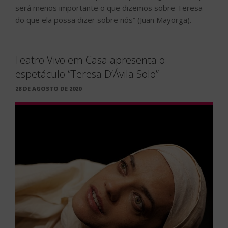
será menos importante o que dizemos sobre Teresa
do que ela possa dizer sobre nós” (Juan Mayorga).
Teatro Vivo em Casa apresenta o
espetáculo “Teresa D’Ávila Solo”
PUBLICADO
28 DE AGOSTO DE 2020
EM