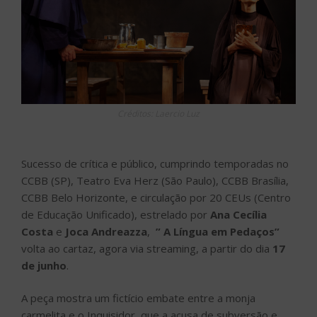
Créditos: Laercio Luz
Sucesso de crítica e público, cumprindo temporadas no
CCBB (SP), Teatro Eva Herz (São Paulo), CCBB Brasília,
CCBB Belo Horizonte, e circulação por 20 CEUs (Centro
de Educação Unificado), estrelado por
Ana Cecília
Costa
e
Joca Andreazza
,
” A Língua em Pedaços”
volta ao cartaz, agora via streaming, a partir do dia
17
de junho
.
A peça mostra um fictício embate entre a monja
carmelita e o Inquisidor, que a acusa de subversão e