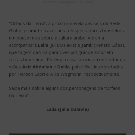
Créditos: Divulgação / TV Globo
“Órfãos da Terra”, a próxima novela das seis da Rede
Globo, promete trazer aos telespectadores brasileiros
um pouco mais sobre a cultura árabe. A trama
acompanhará
Laila
(Julia Dalavia) e
Jamil
(Renato Góes),
que fogem da Síria para viver um grande amor em
terras brasileiras. Porém, o casal precisará enfrentar os
vilões
Aziz Abdallah
e
Dalila
, pai e filha, interpretados
por Herson Capri e Alice Wegmann, respectivamente.
Saiba mais sobre alguns dos personagens de “Órfãos
da Terra”:
Laila (Julia Dalavia)