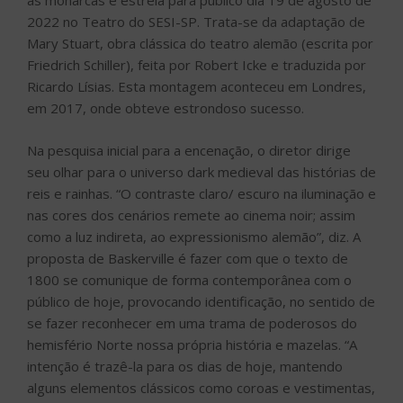
as monarcas e estreia para público dia 19 de agosto de
2022 no Teatro do SESI-SP. Trata-se da adaptação de
Mary Stuart, obra clássica do teatro alemão (escrita por
Friedrich Schiller), feita por Robert Icke e traduzida por
Ricardo Lísias. Esta montagem aconteceu em Londres,
em 2017, onde obteve estrondoso sucesso.
Na pesquisa inicial para a encenação, o diretor dirige
seu olhar para o universo dark medieval das histórias de
reis e rainhas. “O contraste claro/ escuro na iluminação e
nas cores dos cenários remete ao cinema noir; assim
como a luz indireta, ao expressionismo alemão”, diz. A
proposta de Baskerville é fazer com que o texto de
1800 se comunique de forma contemporânea com o
público de hoje, provocando identificação, no sentido de
se fazer reconhecer em uma trama de poderosos do
hemisfério Norte nossa própria história e mazelas. “A
intenção é trazê-la para os dias de hoje, mantendo
alguns elementos clássicos como coroas e vestimentas,