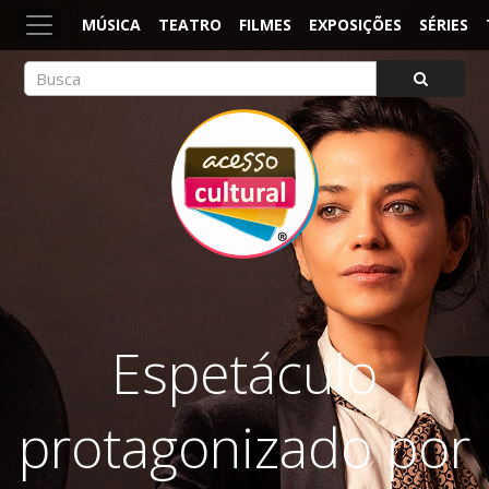
MÚSICA
TEATRO
FILMES
EXPOSIÇÕES
SÉRIES
ACESSO CULTURAL
Arte, Cultura Pop e Entretenimento
Espetáculo
protagonizado por