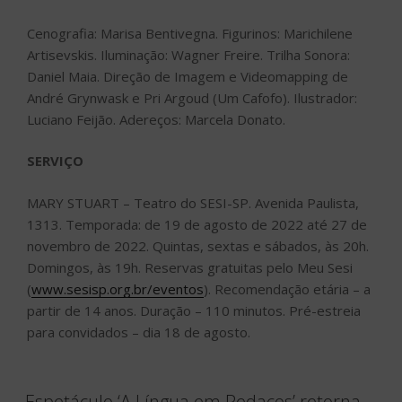
Cenografia: Marisa Bentivegna. Figurinos: Marichilene
Artisevskis. Iluminação: Wagner Freire. Trilha Sonora:
Daniel Maia. Direção de Imagem e Videomapping de
André Grynwask e Pri Argoud (Um Cafofo). Ilustrador:
Luciano Feijão. Adereços: Marcela Donato.
SERVIÇO
MARY STUART – Teatro do SESI-SP. Avenida Paulista,
1313. Temporada: de 19 de agosto de 2022 até 27 de
novembro de 2022. Quintas, sextas e sábados, às 20h.
Domingos, às 19h. Reservas gratuitas pelo Meu Sesi
(
www.sesisp.org.br/eventos
). Recomendação etária – a
partir de 14 anos. Duração – 110 minutos. Pré-estreia
para convidados – dia 18 de agosto.
Espetáculo ‘A Língua em Pedaços’ retorna