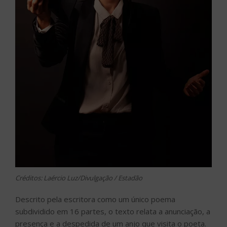
Créditos: Laércio Luz/Divulgação / Estadão
Descrito pela escritora como um único poema
subdividido em 16 partes, o texto relata a anunciação, a
presença e a despedida de um anjo que visita o poeta.