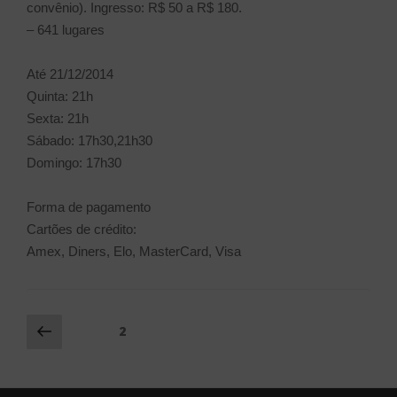
convênio). Ingresso: R$ 50 a R$ 180.
– 641 lugares
Até 21/12/2014
Quinta: 21h
Sexta: 21h
Sábado: 17h30,21h30
Domingo: 17h30
Forma de pagamento
Cartões de crédito:
Amex, Diners, Elo, MasterCard, Visa
Navegação
Página
Página
2
anterior
por
posts