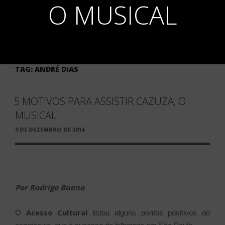
O MUSICAL
TAG:
ANDRÉ DIAS
5 MOTIVOS PARA ASSISTIR CAZUZA, O
MUSICAL
PUBLICADO
9 DE DEZEMBRO DE 2014
EM
Por Rodrigo Bueno
Acesso Cultural
O
listou alguns pontos positivos do