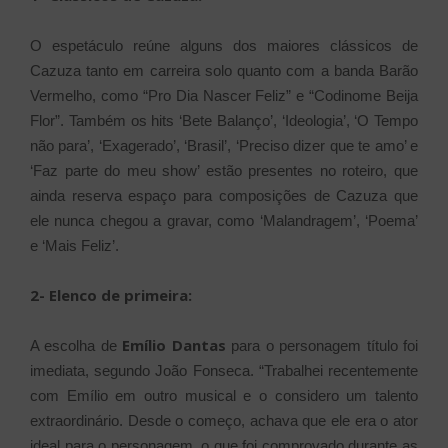
O espetáculo reúne alguns dos maiores clássicos de
Cazuza tanto em carreira solo quanto com a banda Barão
Vermelho, como “Pro Dia Nascer Feliz” e “Codinome Beija
Flor”. Também os hits ‘Bete Balanço’, ‘Ideologia’, ‘O Tempo
não para’, ‘Exagerado’, ‘Brasil’, ‘Preciso dizer que te amo’ e
‘Faz parte do meu show’ estão presentes no roteiro, que
ainda reserva espaço para composições de Cazuza que
ele nunca chegou a gravar, como ‘Malandragem’, ‘Poema’
e ‘Mais Feliz’.
2- Elenco de primeira:
Emílio Dantas
A escolha de
para o personagem título foi
imediata, segundo João Fonseca. “Trabalhei recentemente
com Emílio em outro musical e o considero um talento
extraordinário. Desde o começo, achava que ele era o ator
ideal para o personagem, o que foi comprovado durante as