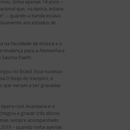
novo, tinha apenas 14 anos –
nacional que, na época, estava
e”, – quando a banda estava
usivamente aos estudos de
a na faculdade de música e o
 a mudança para a Alemanha e
o Sascha Paeth.
nçou no Brasil. Esse sucesso
ela O Beijo do Vampiro, e
s que vieram a ser gravadas
a ópera rock Avantasia e o
chegou a gravar três discos.
to, mas sempre acompanhado
 de 2019 – quando tinha apenas