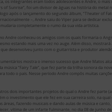
a, os integrantes eram todos adolescentes e Andre, o mais 
s of Sunrise”, foi um divisor de águas na história do metal 
logo após o lançamento do segundo álbum, “Theater of Fat
rnacionalmente –, Andre saiu do Viper para se dedicar excl
s mudaria completamente o rumo da sua vida artística.
omo Andre conheceu os amigos com os quais formaria o Angr
esmo estando mais uma vez no auge. Além disso, mostrará
 que desenvolveu junto com o guitarrista e produtor alemã
documentários mostra o imenso sucesso que Andre Matos alca
 música “Fairy Tale”, que fez parte da trilha sonora da nov
ara todo o país. Nesse período Andre compôs muitas cançõe
utros dois importantes projetos do qual o Andre fez parte (
 o investimento que ele fez em sua carreira solo, na qual 
as áreas, fazendo musicais e dando aulas de música e can
 falecer, vítima de um infarte fulminante, no dia 08 de junho