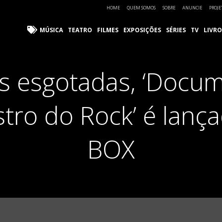
HOME
QUEM SOMOS
SOBRE
ANUNCIE
PROJE
MÚSICA
TEATRO
FILMES
EXPOSIÇÕES
SÉRIES
TV
LIVRO
s esgotadas, ‘Docu
tro do Rock’ é lanç
BOX