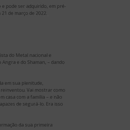
o e pode ser adquirido, em pré-
a 21 de março de 2022.
ista do Metal nacional e
do Angra e do Shaman, – dando
da em sua plenitude,
 reinventou. Vai mostrar como
em casa com a família – e não
pazes de segurá-lo. Era isso
 formação da sua primeira