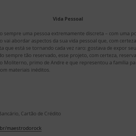
Vida Pessoal
do sempre uma pessoa extremamente discreta – com uma po
o vai abordar aspectos da sua vida pessoal que, com certez
tista que está se tornando cada vez raro: gostava de expor se
sido sempre tão reservado, esse projeto, com certeza, reserv
Eco Moliterno, primo de Andre e que representou a família p
m materiais inéditos.
ancário, Cartão de Crédito
.br/maestrodorock