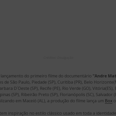
Créditos: Divulgação
lançamento do primeiro filme do documentário
“Andre Mat
s de São Paulo, Piedade (SP), Curitiba (PR), Belo Horizonte(
arbara D´Oeste (SP), Recife (PE), Rio Verde (GO), Vitória(ES), 
pinas (SP), Ribeirão Preto (SP), Florianópolis (SC), Salvado
finalizando em Maceió (AL), a produção do filme lança um
Box
c
em inspiração no estilo clássico usado em toda a identidad