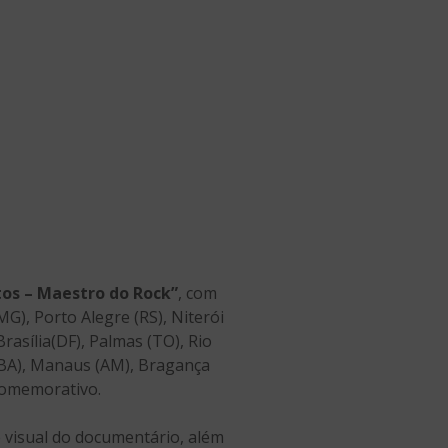
os – Maestro do Rock”
, com
MG), Porto Alegre (RS), Niterói
Brasília(DF), Palmas (TO), Rio
r (BA), Manaus (AM), Bragança
omemorativo.
e visual do documentário, além