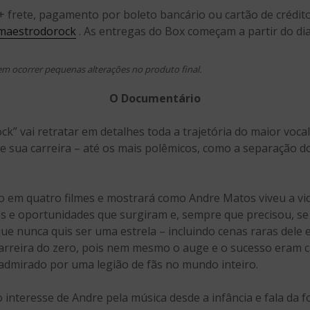
+ frete, pagamento por boleto bancário ou cartão de crédit
maestrodorock
. As entregas do Box começam a partir do di
m ocorrer pequenas alterações no produto final.
O Documentário
” vai retratar em detalhes toda a trajetória do maior vocal
 sua carreira – até os mais polêmicos, como a separação 
do em quatro filmes e mostrará como Andre Matos viveu a vi
 e oportunidades que surgiram e, sempre que precisou, se
que nunca quis ser uma estrela – incluindo cenas raras dele 
arreira do zero, pois nem mesmo o auge e o sucesso eram ca
 admirado por uma legião de fãs no mundo inteiro.
 o interesse de Andre pela música desde a infância e fala da