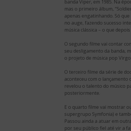
banda Viper, em 1985. Na époc
mas o primeiro álbum, “Soldier
apenas engatinhando. Só que 
no auge, fazendo sucesso inte
música clássica – o que depoi
O segundo filme vai contar c
seu desligamento da banda, m
o projeto de música pop Virgo
O terceiro filme da série de 
aconteceu com o lançamento da
revelou o talento do músico p
posteriormente.
E o quarto filme vai mostrar o
supergrupo Symfonia) e também
Passou ainda a atuar em outr
por seu público fiel até vir a