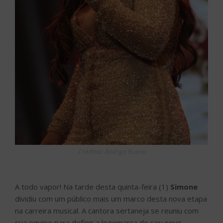
Créditos: Rodrigo Bueno
A todo vapor! Na tarde desta quinta-feira (1)
Simone
dividiu com um público mais um marco desta nova etapa
na carreira musical. A cantora sertaneja se reuniu com
sua equipe para definir a logomarca de seu novo