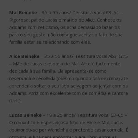
Mal Beineke
– 35 a 55 anos/ Tessitura vocal C3-A4 –
Rigoroso, pai de Lucas e marido de Alice. Conhece os
Addams com ceticismo, os acha demasiado bizarros
para o seu gosto, não consegue aceitar o fato de sua
família estar se relacionando com eles.
Alice Beineke
– 35 a 55 anos/ Tessitura vocal Ab3-G#5
– Mãe de Lucas e esposa de Mal, Alice é fortemente
dedicada à sua família. Ela apresenta-se como
reservada e recolhida (mesmo quando fala em rima) até
aprender a soltar o seu lado selvagem ao jantar com os
Addams. Atriz com excelente tom de comédia e cantora
(belt).
Lucas Beineke
– 18 a 25 anos/ Tessitura vocal C3-C5 –
O romântico e esperançoso filho de Alice e Mal, Lucas
apaixonou-se por Wandinha e pretende casar com ela. É
otimista, e luta para encontrar o equilíbrio entre as