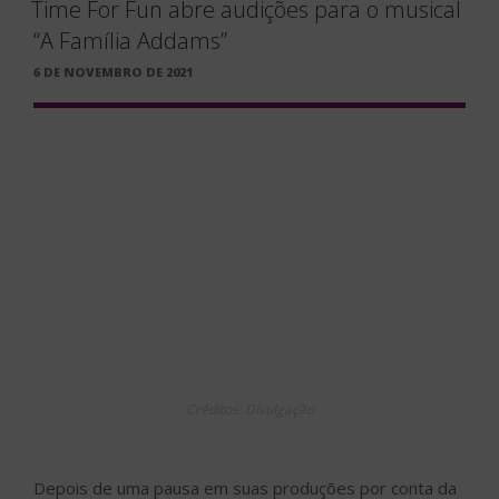
Time For Fun abre audições para o musical
“A Família Addams”
PUBLICADO
6 DE NOVEMBRO DE 2021
EM
Créditos: Divulgação
Depois de uma pausa em suas produções por conta da