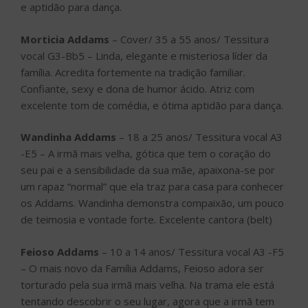
e aptidão para dança.
Morticia Addams
– Cover/ 35 a 55 anos/ Tessitura
vocal G3-Bb5 – Linda, elegante e misteriosa líder da
família. Acredita fortemente na tradição familiar.
Confiante, sexy e dona de humor ácido. Atriz com
excelente tom de comédia, e ótima aptidão para dança.
Wandinha Addams
– 18 a 25 anos/ Tessitura vocal A3
-E5 – A irmã mais velha, gótica que tem o coração do
seu pai e a sensibilidade da sua mãe, apaixona-se por
um rapaz “normal” que ela traz para casa para conhecer
os Addams. Wandinha demonstra compaixão, um pouco
de teimosia e vontade forte. Excelente cantora (belt)
Feioso Addams
– 10 a 14 anos/ Tessitura vocal A3 -F5
– O mais novo da Família Addams, Feioso adora ser
torturado pela sua irmã mais velha. Na trama ele está
tentando descobrir o seu lugar, agora que a irmã tem