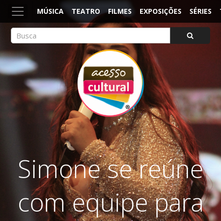
MÚSICA
TEATRO
FILMES
EXPOSIÇÕES
SÉRIES
ACESSO CULTURAL
Arte, Cultura Pop e Entretenimento
Simone se reúne
com equipe para