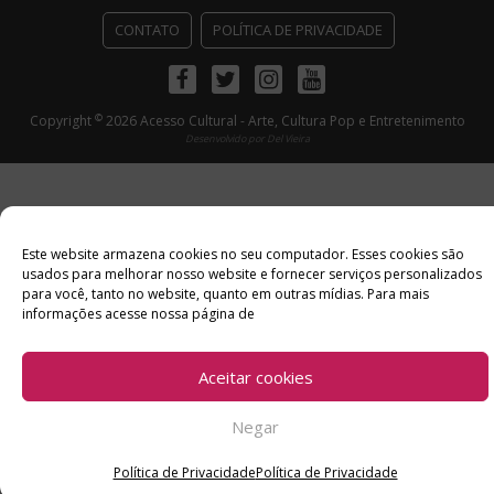
CONTATO
POLÍTICA DE PRIVACIDADE
Facebook
Twitter
Instagram
Youtube
©
Copyright
2026 Acesso Cultural - Arte, Cultura Pop e Entretenimento
Desenvolvido por
Del Vieira
Este website armazena cookies no seu computador. Esses cookies são
usados ​​para melhorar nosso website e fornecer serviços personalizados
para você, tanto no website, quanto em outras mídias. Para mais
informações acesse nossa página de
Aceitar cookies
Negar
Política de Privacidade
Política de Privacidade