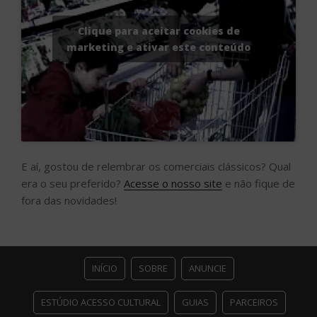
Clique para aceitar cookies de
marketing e ativar este conteúdo
E aí, gostou de relembrar os comerciais clássicos? Qual
era o seu preferido?
Acesse o nosso site
e não fique de
fora das novidades!
INÍCIO
SOBRE
ANUNCIE
ESTÚDIO ACESSO CULTURAL
GUIAS
PARCEIROS