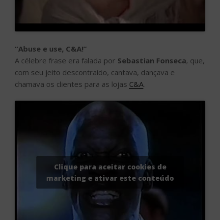
“Abuse e use, C&A!”
A célebre frase era falada por
Sebastian Fonseca
, que,
com seu jeito descontraído, cantava, dançava e
chamava os clientes para as lojas
C&A
.
Clique para aceitar cookies de
marketing e ativar este conteúdo