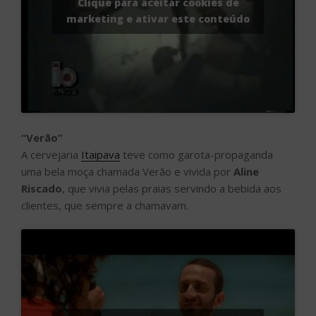
Clique para aceitar cookies de
marketing e ativar este conteúdo
“Verão”
A cervejaria
Itaipava
teve como garota-propaganda
uma bela moça chamada Verão e vivida por
Aline
Riscado
, que vivia pelas praias servindo a bebida aos
clientes, que sempre a chamavam.