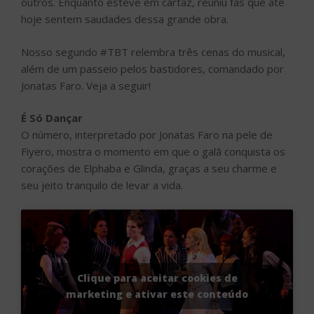
Fiyero, mostra o momento em que o galã conquista os
corações de Elphaba e Glinda, graças a seu charme e
seu jeito tranquilo de levar a vida.
Clique para aceitar cookies de
marketing e ativar este conteúdo
Ódio
“Ódio” mostra o momento em que Elphaba e Glinda se
conhecem e, à primeira vista, não se gostam. Durante o
número, uma implica com a outra e divide os colegas de