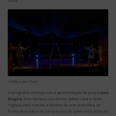
Créditos: Jess Tapia
O programa começa com a apresentação da peça
Caixa
Mágica
. Dois técnicos (os atores Sidnei Caria e Guto
Togniazzolo) contam a história da arte dramática de
forma divertida e da perspectiva de quem está atrás do
palco. Mostram uma maquete do teatro grego, que era
feito ao ar livre, só por homens e com máscaras.
Passam pelos personagens ritualísticos do teatro
japonês, do trovadorismo da era medieval e da
commedia dell’ art até o teatro elisabetano, teatro
realista e teatro contemporâneo.
Depois do espetáculo é que acontece a inusitada fuga