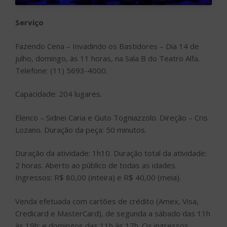
Elenco – Sidnei Caria e Guto Togniazzolo. Direção – Cris
Lozano. Duração da peça: 50 minutos.
Duração da atividade: 1h10. Duração total da atividade:
2 horas. Aberto ao público de todas as idades.
Ingressos: R$ 80,00 (inteira) e R$ 40,00 (meia).
Venda efetuada com cartões de crédito (Amex, Visa,
Credicard e MasterCard), de segunda a sábado das 11h
às 19h; e domingos das 11h às 17h. Os ingressos
poderão ser retirados no próprio teatro no dia do
espetáculo. Taxa de serviço de R$ 5,00 por ingresso
adquirido para Sala A e R$ 2,00 para Sala B. Call Center
Ingresso Rápido: (11) 4003-1212.
Teatro Alfa – Rua Bento Branco de Andrade Filho, 722,
tel. (11) 5693-4000. Site:
www.teatroalfa.com.br