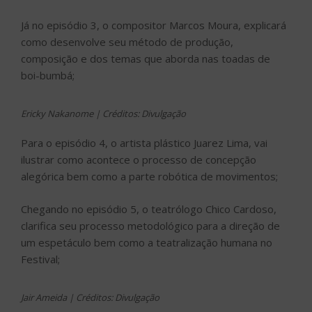
Para o episódio 4, o artista plástico Juarez Lima, vai
ilustrar como acontece o processo de concepção
alegórica bem como a parte robótica de movimentos;
Chegando no episódio 5, o teatrólogo Chico Cardoso,
clarifica seu processo metodológico para a direção de
um espetáculo bem como a teatralização humana no
Festival;
Jair Ameida | Créditos: Divulgação
Finalizando com o episódio 6, Tarcísio Gonzaga
explicará como desenvolve figurinos e indumentárias
nas temáticas do espetáculo.
A série contou com incentivos fiscais da Lei de Incentivo
à Cultura Federal (antiga Lei Rouanet) para o apoio da
Uninorte, Universidade pertencente ao grupo Ser
Educacional.