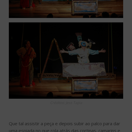
Créditos: Jess Tapia
Que tal assistir a peça e depois subir ao palco para dar
uma espiada no que rola atrás das cortinas, camarins e
coxias, embarcando numa viagem inusitada pelo
universo do teatro? Há luzes que criam inúmeros
desenhos e cores, truques para a plateia só ver o que
foi escolhido pelo diretor e até bicicletas que voam.
Ficou interessado? Depois de assistir a uma divertida
peça sobre a história do teatro, sob o ponto de vista
dos técnicos, desde a Grécia antiga até os tempos
atuais, o público mergulha de cabeça nos segredos e