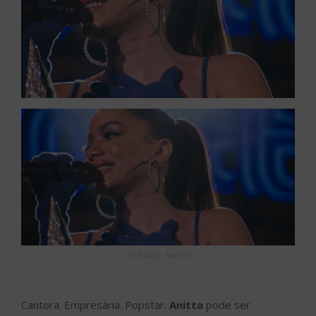
Créditos: Netflix
Cantora. Empresária. Popstar.
Anitta
pode ser
classificada como uma das artistas brasileiras mais
completas desta geração, e “
Anitta: Made in
Honório
“, nova série documental da
Netflix
com estreia
no dia 16 de dezembro, vai mostrar exatamente todos
estes lados da artista, além de imagens exclusivas dos
bastidores da sua intensa rotina e vida pessoal.
Cada um dos seis episódios será focado em um dos