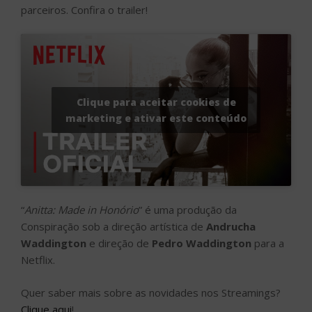
“
Anitta: Made in Honório
” é uma produção da
Conspiração sob a direção artística de
Andrucha
Waddington
e direção de
Pedro Waddington
para a
Netflix.
Quer saber mais sobre as novidades nos Streamings?
Clique aqui
!
#TBT: Relembre três cenas e os bastidores
do musical “Wicked”
PUBLICADO
16 DE ABRIL DE 2020
EM