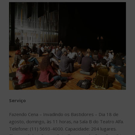
Serviço
Fazendo Cena – Invadindo os Bastidores – Dia 18 de
agosto, domingo, às 11 horas, na Sala B do Teatro Alfa.
Telefone: (11) 5693-4000. Capacidade: 204 lugares.
Elenco – Sidnei Caria e Guto Togniazzolo. Direção – Cris
Lozano. Duração da peça: 50 minutos. Duração da
atividade: 1h10. Duração total da atividade: 2 horas.
Aberto ao público de todas as idades. Ingressos: R$
80,00 (inteira) e R$ 40,00 (meia). Classificação: Livre.
Teatro Alfa apresenta o projeto Fazendo