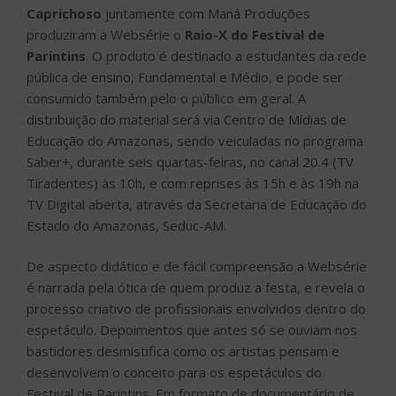
Tiradentes) às 10h, e com reprises às 15h e às 19h na
TV Digital aberta, através da Secretaria de Educação do
Estado do Amazonas, Seduc-AM.
De aspecto didático e de fácil compreensão a Websérie
é narrada pela ótica de quem produz a festa, e revela o
processo criativo de profissionais envolvidos dentro do
espetáculo. Depoimentos que antes só se ouviam nos
bastidores desmistifica como os artistas pensam e
desenvolvem o conceito para os espetáculos do
Festival de Parintins. Em formato de documentário de
conteúdo socioeducacional a websérie envolve diversos
profissionais da arte com: bailarinos, coreógrafos,
compositores, musicistas, alegoristas, artistas
plásticos, aderecistas, atores, teatrólogos, figurinistas
e indumentaristas.
Juarez LIma | Créditos: Divulgação