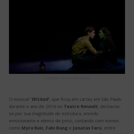
Créditos: Marcos Mesquita
O musical “
Wicked
”, que ficou em cartaz em São Paulo
durante o ano de 2016 no
Teatro Renault
, destacou-
se por sua magnitude de estrutura, enredo
emocionante e elenco de peso, contando com nomes
como
Myra Ruiz
,
Fabi Bang
e
Jonatas Faro
, entre
outros. Enquanto esteve em cartaz, reuniu fãs que até
hoje sentem saudades dessa grande obra.
Nosso segundo #TBT relembra três cenas do musical,
além de um passeio pelos bastidores, comandado por
Jonatas Faro. Veja a seguir!
É Só Dançar
O número, interpretado por Jonatas Faro na pele de