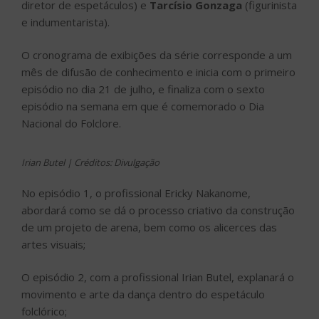
Irian Butel | Créditos: Divulgação
No episódio 1, o profissional Ericky Nakanome,
abordará como se dá o processo criativo da construção
de um projeto de arena, bem como os alicerces das
artes visuais;
O episódio 2, com a profissional Irian Butel, explanará o
movimento e arte da dança dentro do espetáculo
folclórico;
Já no episódio 3, o compositor Marcos Moura, explicará
como desenvolve seu método de produção,
composição e dos temas que aborda nas toadas de
boi-bumbá;
Ericky Nakanome | Créditos: Divulgação