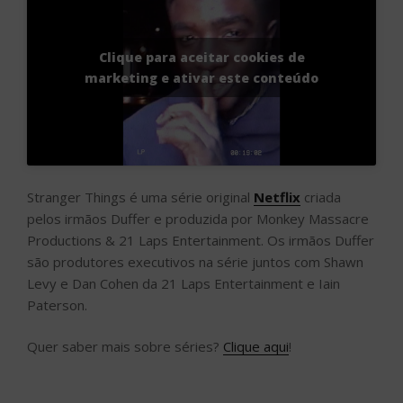
Stranger Things é uma série original
Netflix
criada
pelos irmãos Duffer e produzida por Monkey Massacre
Productions & 21 Laps Entertainment. Os irmãos Duffer
são produtores executivos na série juntos com Shawn
Levy e Dan Cohen da 21 Laps Entertainment e Iain
Paterson.
Quer saber mais sobre séries?
Clique aqui
!
Teatro Alfa apresenta projeto Fazendo
Cena
PUBLICADO
19 DE SETEMBRO DE 2019
EM