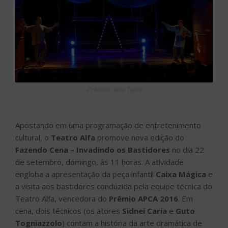
Apostando em uma programação de entretenimento
cultural, o
Teatro Alfa
promove nova edição do
Fazendo Cena – Invadindo os Bastidores
no dia 22
de setembro, domingo, às 11 horas. A atividade
engloba a apresentação da peça infantil
Caixa Mágica
e
a visita aos bastidores conduzida pela equipe técnica do
Teatro Alfa, vencedora do
Prêmio APCA 2016
. Em
cena, dois técnicos (os atores
Sidnei Caria
e
Guto
Togniazzolo
) contam a história da arte dramática de
forma divertida e da perspectiva de quem está atrás do
palco. Mostram uma maquete do teatro grego, que era
feito ao ar livre, só por homens e com máscaras.
Passam pelos personagens ritualísticos do teatro
japonês, do trovadorismo da era medieval e da
commedia dell’ art até o teatro elisabetano, teatro
realista e teatro contemporâneo.