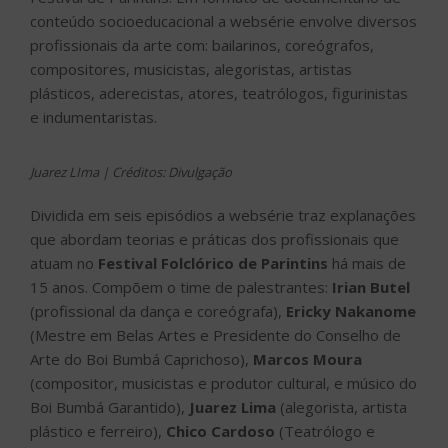
Dividida em seis episódios a websérie traz explanações
que abordam teorias e práticas dos profissionais que
atuam no
Festival Folclórico de Parintins
há mais de
15 anos. Compõem o time de palestrantes:
Irian Butel
(profissional da dança e coreógrafa),
Ericky Nakanome
(Mestre em Belas Artes e Presidente do Conselho de
Arte do Boi Bumbá Caprichoso),
Marcos Moura
(compositor, musicistas e produtor cultural, e músico do
Boi Bumbá Garantido),
Juarez Lima
(alegorista, artista
plástico e ferreiro),
Chico Cardoso
(Teatrólogo e
diretor de espetáculos) e
Tarcísio Gonzaga
(figurinista
e indumentarista).
O cronograma de exibições da série corresponde a um
mês de difusão de conhecimento e inicia com o primeiro
episódio no dia 21 de julho, e finaliza com o sexto
episódio na semana em que é comemorado o Dia
Nacional do Folclore.