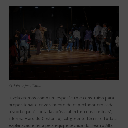
Créditos: Jess Tapia
“Explicaremos como um espetáculo é construído para
proporcionar o envolvimento do espectador em cada
história que é contada após a abertura das cortinas”,
informa Haroldo Costanzo, subgerente técnico. Toda a
explanação é feita pela equipe técnica do Teatro Alfa.
“Esta experiência nasceu a partir de projeto social
Descobrindo o Teatro, que acontece aqui há 15 anos e
tem como objetivo apresentar para os jovens todas as
profissões do universo cênico, despertar neles o
interesse pelas artes e também a formação de novas
plateias”, diz a Elizabeth Machado, superintendente do
Instituto Alfa. “É um produto único, exclusivo e muito