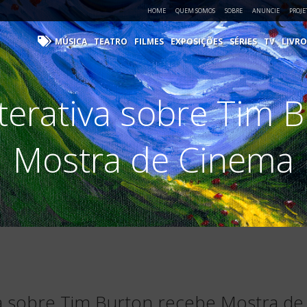
HOME
QUEM SOMOS
SOBRE
ANUNCIE
PROJE
MÚSICA
TEATRO
FILMES
EXPOSIÇÕES
SÉRIES
TV
LIVRO
terativa sobre Tim 
Mostra de Cinema
va sobre Tim Burton recebe Mostra d