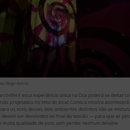
tos: Diogo Ramos
conferir essa experiência única na Oca poderá se deitar c
s sendo projetados no teto do local. Como a mostra acontec
ara os sons desses dois ambientes distintos não se mistura
devem ser devolvidos ao final da sessão — para que as pes
om muita qualidade de som, sem perder nenhum detalhe.