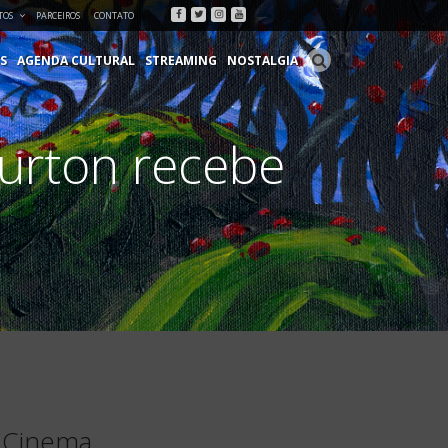
Facebook
Twitter
Instagram
Youtube
TOS
PARCEIROS
CONTATO
S
AGENDA CULTURAL
STREAMING
NOSTALGIA
Burton recebe
e Cinema