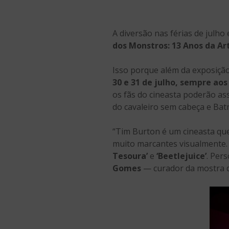
A diversão nas férias de julh
dos Monstros: 13 Anos da Ar
Isso porque além da exposição
30 e 31 de julho, sempre ao
os fãs do cineasta poderão as
do cavaleiro sem cabeça e Bat
“Tim Burton é um cineasta que
muito marcantes visualmente.
Tesoura’
e
‘Beetlejuice’
. Per
Gomes
— curador da mostra d