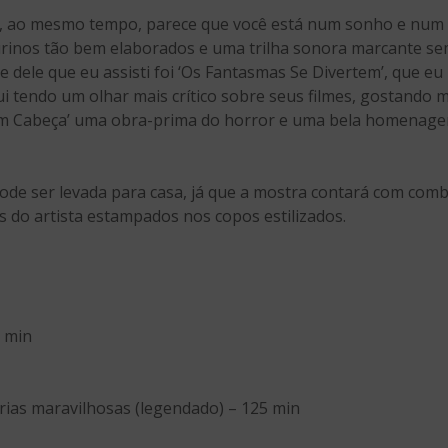
, ao mesmo tempo, parece que você está num sonho e num
gurinos tão bem elaborados e uma trilha sonora marcante s
e dele que eu assisti foi ‘Os Fantasmas Se Divertem’, que e
i tendo um olhar mais crítico sobre seus filmes, gostando m
em Cabeça’ uma obra-prima do horror e uma bela homenage
pode ser levada para casa, já que a mostra contará com comb
 do artista estampados nos copos estilizados.
 min
órias maravilhosas (legendado) – 125 min