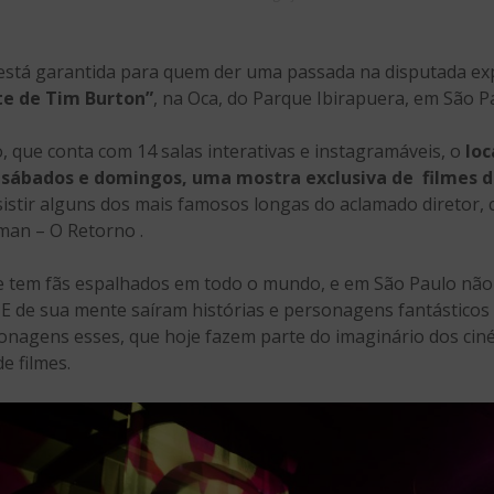
o está garantida para quem der uma passada na disputada ex
te de Tim Burton”
, na Oca, do Parque Ibirapuera, em São P
, que conta com 14 salas interativas e instagramáveis, o
loc
s sábados e domingos, uma mostra exclusiva de filmes 
sistir alguns dos mais famosos longas do aclamado diretor
man – O Retorno .
 tem fãs espalhados em todo o mundo, e em São Paulo não é
 E de sua mente saíram histórias e personagens fantástico
sonagens esses, que hoje fazem parte do imaginário dos ciné
e filmes.