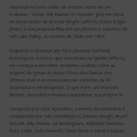
Inspirada no best-seller de mesmo nome de Jon
Krakauer, “Under the Banner of Heaven” gira em torno
do assassinato de Brenda Wright Lafferty (Daisy Edgar-
Jones) e sua pequena filha em um pitoresco subúrbio de
Salt Lake Valley, no estado de Utah, em 1984.
Enquanto o detetive Jeb Pyre (Andrew Garfield)
investiga os eventos que ocorreram na família Lafferty,
ele começa a descobrir verdades ocultas sobre as
origens da Igreja de Jesus Cristo dos Santos dos
Últimos Dias e as consequências violentas da fé
dogmática e intransigente. O que Pyre, um mórmon
devoto, descobre o levará a questionar sua própria fé.
Composta por sete episódios, o elenco da minissérie é
completado por Sam Worthington, Denise Gough, Wyatt
Russell, Billy Howle, Gil Birmingham, Adelaide Clemens,
Rory Culkin, Seth Numrich, Chloe Pirrie e Sandra Seacat.