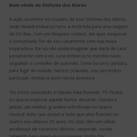
Bem-vindo ao Sinfonia dos Mares
A ação acontece no cruzeiro de luxo Sinfonia dos Mares,
onde Rinaldi embarca rumo à Antártida para uma viagem
de 30 dias. Com um bloqueio criativo, ele quer esquecer
o conturbado fim de seu casamento com sua musa
inspiradora. Ele só não podia imaginar que daria de cara
justamente com a ex. Luna embarca no mesmo navio
seguindo o conselho de sua mãe, Dona Socorro (Jarbas),
para fugir do marido. Nestor (Claudia), seu secretário
particular, embarca junto nesta aventura.
“Eu cresci assistindo à Claudia Raia fazendo ‘TV Pirata’.
Eu queria explorar aquele humor absurdo. Claudia e
Jarbas são minhas grandes referências no teatro
musical. Acho que assisti a tudo que eles fizeram no
teatro nos últimos 20 anos. Os dois têm um sólido
arcabouço de recursos cênicos, corporais, vocais.
Sabendo para quem eu escreveria, muito dos