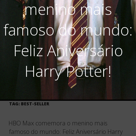
menino mais
famoso do mundo:
Feliz Aniversário
Harry Potter!
TAG:
BEST-SELLER
HBO Max comemora o menino mais
famoso do mundo: Feliz Aniversário Harry