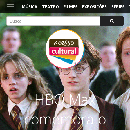
MÚSICA
TEATRO
FILMES
EXPOSIÇÕES
SÉRIES
ACESSO CULTURAL
Arte, Cultura Pop e Entretenimento
HBO Max
comemora o