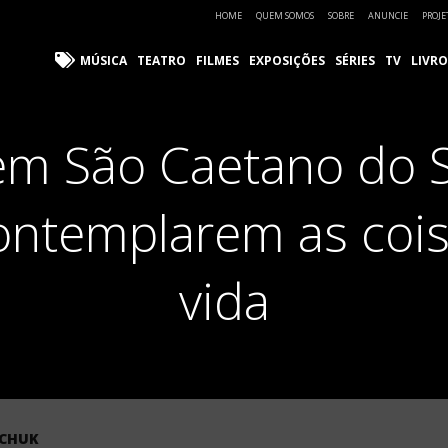
HOME
QUEM SOMOS
SOBRE
ANUNCIE
PROJE
MÚSICA
TEATRO
FILMES
EXPOSIÇÕES
SÉRIES
TV
LIVRO
m São Caetano do S
contemplarem as coi
vida
TCHUK