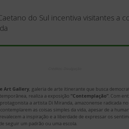
aetano do Sul incentiva visitantes a
ida
Créditos: Divulgação
 Art Gallery
, galeria de arte itinerante que busca democra
ntemporânea, realiza a exposição
“Contemplação”
. Com ent
 protagonista a artista Di Miranda, amazonense radicada n
 contemplarem as coisas simples da vida, apesar de a huma
prevalecem a inspiração e a liberdade de expressar os senti
 de seguir um padrão ou uma escola.