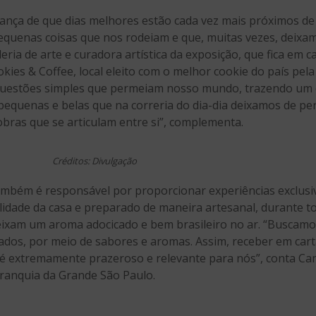
ça de que dias melhores estão cada vez mais próximos de n
equenas coisas que nos rodeiam e que, muitas vezes, deixam
ria de arte e curadora artística da exposição, que fica em 
kies & Coffee, local eleito com o melhor cookie do país pela
questões simples que permeiam nosso mundo, trazendo um o
pequenas e belas que na correria do dia-dia deixamos de per
obras que se articulam entre si”, complementa.
Créditos: Divulgação
mbém é responsável por proporcionar experiências exclusiv
alidade da casa e preparado de maneira artesanal, durante to
deixam um aroma adocicado e bem brasileiro no ar. “Buscam
amados, por meio de sabores e aromas. Assim, receber em ca
 é extremamente prazeroso e relevante para nós”, conta Ca
franquia da Grande São Paulo.