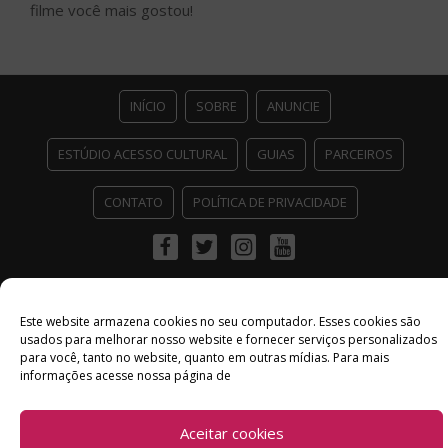
filme você mais gostou!
INÍCIO
SOBRE
ANUNCIE
ESTÚDIO ACESSO CULTURAL
GUIAS
PARCEIROS
CONTATO
POLÍTICA DE PRIVACIDADE
Facebook
Twitter
Instagram
Youtube
©
Copyright
2026 Acesso Cultural - Arte, Cultura Pop e Entretenimento
Desenvolvido por
Del Vieira
Este website armazena cookies no seu computador. Esses cookies são
usados ​​para melhorar nosso website e fornecer serviços personalizados
para você, tanto no website, quanto em outras mídias. Para mais
informações acesse nossa página de
Aceitar cookies