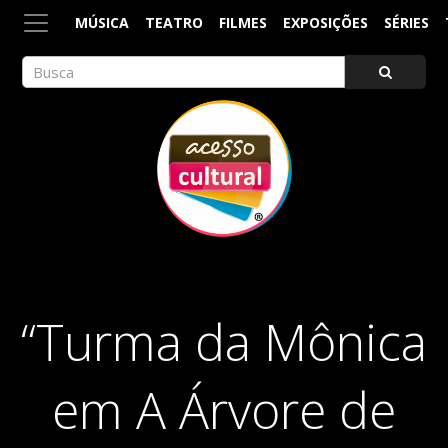
MÚSICA
TEATRO
FILMES
EXPOSIÇÕES
SÉRIES
ACESSO CULTURAL
Arte, Cultura Pop e Entretenimento
“Turma da Mônica
em A Árvore de