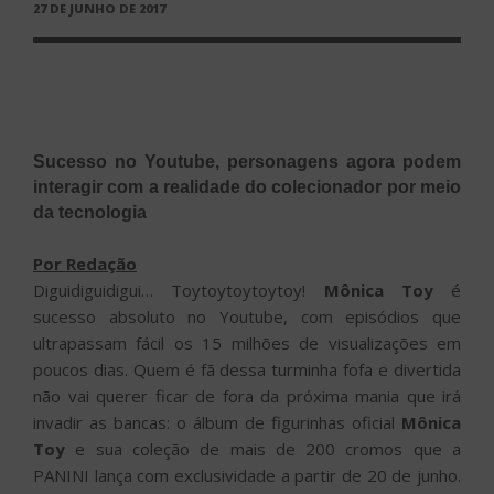
PUBLICADO
27 DE JUNHO DE 2017
EM
Sucesso no Youtube, personagens agora podem
interagir com a realidade do colecionador por meio
da tecnologia
Por Redação
Diguidiguidigui… Toytoytoytoytoy!
Mônica Toy
é
sucesso absoluto no Youtube, com episódios que
ultrapassam fácil os 15 milhões de visualizações em
poucos dias. Quem é fã dessa turminha fofa e divertida
não vai querer ficar de fora da próxima mania que irá
invadir as bancas: o álbum de figurinhas oficial
Mônica
Toy
e sua coleção de mais de 200 cromos que a
PANINI lança com exclusividade a partir de 20 de junho.