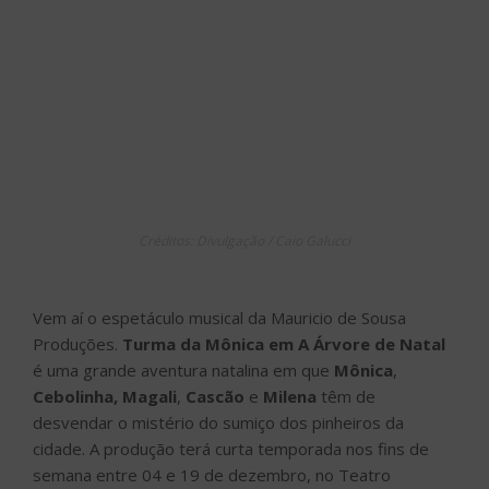
Créditos: Divulgação / Caio Galucci
Vem aí o espetáculo musical da Mauricio de Sousa
Produções.
Turma da Mônica em A Árvore de Natal
é uma grande aventura natalina em que
Mônica
,
Cebolinha,
Magali
,
Cascão
e
Milena
têm de
desvendar o mistério do sumiço dos pinheiros da
cidade. A produção terá curta temporada nos fins de
semana entre 04 e 19 de dezembro, no Teatro