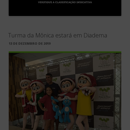
Turma da Mônica estará em Diadema
PUBLICADO
13 DE DEZEMBRO DE 2019
EM