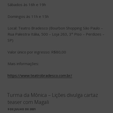
Sábados às 16h e 19h
Domingos às 11h e 15h
Local: Teatro Bradesco (Bourbon Shopping São Paulo –
Rua Palestra Itália, 500 – Loja 263, 3° Piso – Perdizes –
SP)
Valor único por ingresso: R$80,00
Mais informações:
https://www.teatrobradesco.com.br/
Turma da Mônica – Lições divulga cartaz
teaser com Magali
PUBLICADO
9 DE JULHO DE 2021