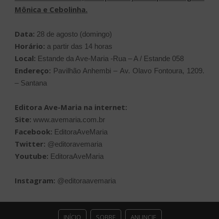
Mônica e Cebolinha.
Data:
28 de agosto (domingo)
Horário:
a partir das 14 horas
Local:
Estande da Ave-Maria -Rua – A / Estande 058
Endereço:
Pavilhão Anhembi – Av. Olavo Fontoura, 1209.
– Santana
Editora Ave-Maria na internet:
Site:
www.avemaria.com.br
Facebook:
EditoraAveMaria
Twitter:
@editoravemaria
Youtube:
EditoraAveMaria
Instagram:
@editoraavemaria
INÍCIO
SOBRE
ANUNCIE