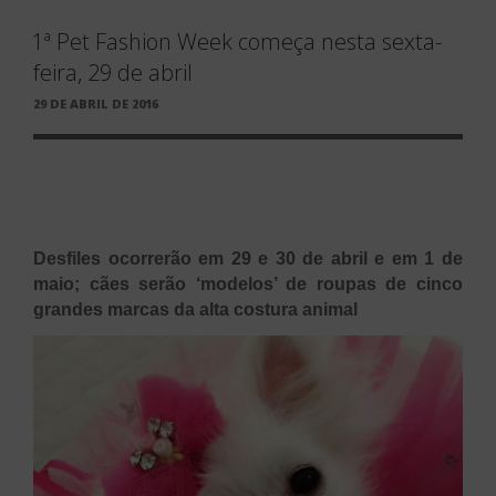
1ª Pet Fashion Week começa nesta sexta-
feira, 29 de abril
PUBLICADO
29 DE ABRIL DE 2016
EM
Desfiles ocorrerão em 29 e 30 de abril e em 1 de
maio; cães serão ‘modelos’ de roupas de cinco
grandes marcas da alta costura animal