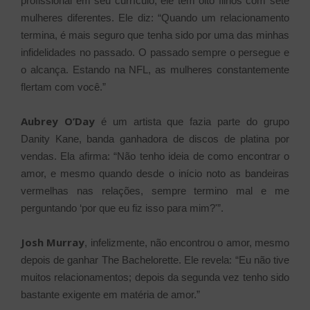
profissional em seu currículo, ele tem oito filhos com sete
mulheres diferentes. Ele diz: “Quando um relacionamento
termina, é mais seguro que tenha sido por uma das minhas
infidelidades no passado. O passado sempre o persegue e
o alcança. Estando na NFL, as mulheres constantemente
flertam com você.”
Aubrey O’Day
é um artista que fazia parte do grupo
Danity Kane, banda ganhadora de discos de platina por
vendas. Ela afirma: “Não tenho ideia de como encontrar o
amor, e mesmo quando desde o início noto as bandeiras
vermelhas nas relações, sempre termino mal e me
perguntando ‘por que eu fiz isso para mim?'”.
Josh Murray
, infelizmente, não encontrou o amor, mesmo
depois de ganhar The Bachelorette. Ele revela: “Eu não tive
muitos relacionamentos; depois da segunda vez tenho sido
bastante exigente em matéria de amor.”