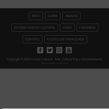
INÍCIO
SOBRE
ANUNCIE
ESTÚDIO ACESSO CULTURAL
GUIAS
PARCEIROS
CONTATO
POLÍTICA DE PRIVACIDADE
Facebook
Twitter
Instagram
Youtube
©
Copyright
2026 Acesso Cultural - Arte, Cultura Pop e Entretenimento
Desenvolvido por
Del Vieira