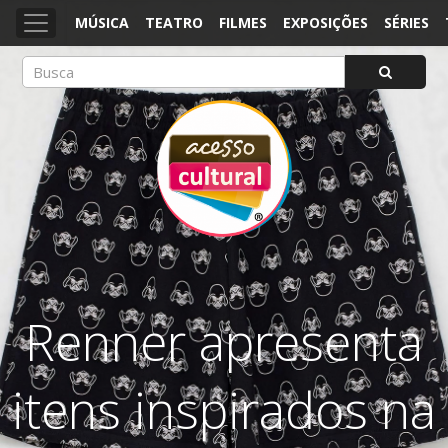
MÚSICA
TEATRO
FILMES
EXPOSIÇÕES
SÉRIES
ACESSO CULTURAL
Arte, Cultura Pop e Entretenimento
Renner apresenta
itens inspirados na