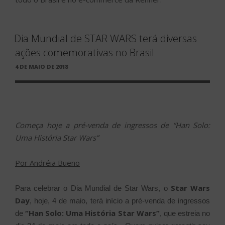
Dia Mundial de STAR WARS terá diversas
ações comemorativas no Brasil
PUBLICADO
4 DE MAIO DE 2018
EM
Começa hoje a pré-venda de ingressos de “Han Solo:
Uma História Star Wars”
Por Andréia Bueno
Star Wars
Para celebrar o Dia Mundial de Star Wars, o
Day
, hoje, 4 de maio, terá início a pré-venda de ingressos
“Han Solo: Uma História Star Wars”
de
, que estreia no