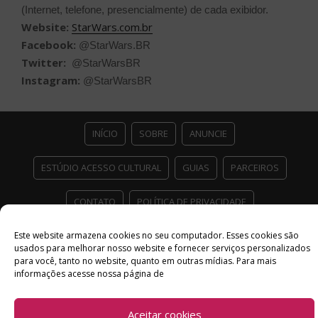
(Internet, telefone, presencialmente) de cada exibidor.
Website:
StarWars.com.br
Facebook:
@StarWars.BR
Twitter:
@StarWarsBR
Instagram:
@StarWarsBR
INÍCIO
SOBRE
ANUNCIE
ESTÚDIO ACESSO CULTURAL
GUIAS
PARCEIROS
CONTATO
POLÍTICA DE PRIVACIDADE
Facebook
Twitter
Instagram
Youtube
Este website armazena cookies no seu computador. Esses cookies são
usados ​​para melhorar nosso website e fornecer serviços personalizados
©
Copyright
2026 Acesso Cultural - Arte, Cultura Pop e Entretenimento
para você, tanto no website, quanto em outras mídias. Para mais
Desenvolvido por
Del Vieira
informações acesse nossa página de
Aceitar cookies