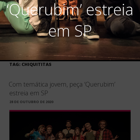
‘Querubim’ estreia
em SP
TAG:
CHIQUITITAS
Com temática jovem, peça ‘Querubim’
estreia em SP
PUBLICADO
28 DE OUTUBRO DE 2020
EM