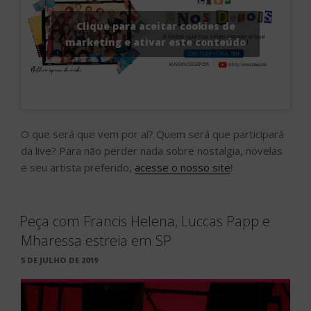
Clique para aceitar cookies de
marketing e ativar este conteúdo
O que será que vem por aí? Quem será que participará
da live? Para não perder nada sobre nostalgia, novelas
e seu artista preferido,
acesse o nosso site
!
Peça com Francis Helena, Luccas Papp e
Mharessa estreia em SP
PUBLICADO
5 DE JULHO DE 2019
EM