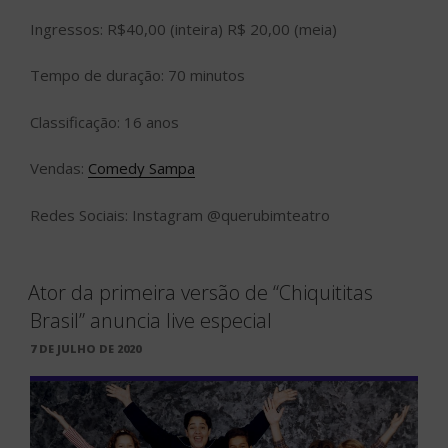
Ingressos: R$40,00 (inteira) R$ 20,00 (meia)
Tempo de duração: 70 minutos
Classificação: 16 anos
Vendas:
Comedy Sampa
Redes Sociais: Instagram @querubimteatro
Ator da primeira versão de “Chiquititas
Brasil” anuncia live especial
PUBLICADO
7 DE JULHO DE 2020
EM