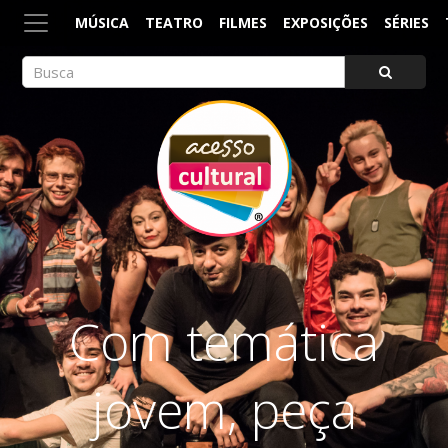
MÚSICA
TEATRO
FILMES
EXPOSIÇÕES
SÉRIES
ACESSO CULTURAL
Arte, Cultura Pop e Entretenimento
Com temática
jovem, peça