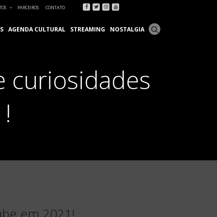
Facebook
Twitter
Instagram
Youtube
TOS
PARCEIROS
CONTATO
S
AGENDA CULTURAL
STREAMING
NOSTALGIA
e curiosidades
!
Tube em 2021!