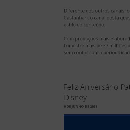
Diferente dos outros canais, 
Castanhari, o canal posta qua
estilo do conteúdo.
Com produções mais elaboradas
trimestre mais de 37 milhões
sem contar com a periodicidad
Feliz Aniversário P
Disney
PUBLICADO
9 DE JUNHO DE 2021
EM