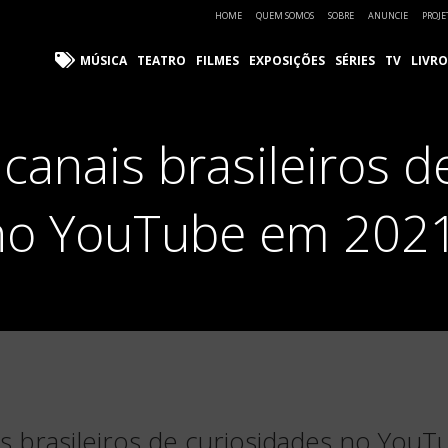
HOME
QUEM SOMOS
SOBRE
ANUNCIE
PROJE
MÚSICA
TEATRO
FILMES
EXPOSIÇÕES
SÉRIES
TV
LIVRO
 canais brasileiros d
no YouTube em 2021
is brasileiros de curiosidades no You