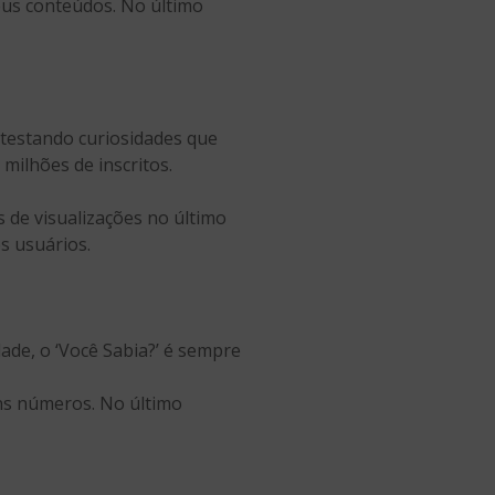
eus conteúdos. No último
 testando curiosidades que
milhões de inscritos.
de visualizações no último
s usuários.
dade, o ‘Você Sabia?’ é sempre
ns números. No último