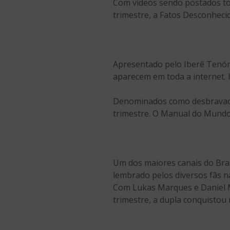
Com vídeos sendo postados to
trimestre, a Fatos Desconhecid
Apresentado pelo Iberê Tenóri
aparecem em toda a internet. 
Denominados como desbravador
trimestre. O Manual do Mundo 
Um dos maiores canais do Brasi
lembrado pelos diversos fãs na
Com Lukas Marques e Daniel Mo
trimestre, a dupla conquistou 