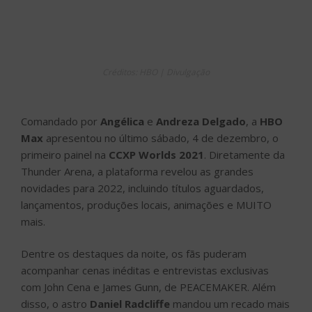
Créditos: HBO | Divulgação
Comandado por
Angélica
e
Andreza Delgado
, a
HBO
Max
apresentou no último sábado, 4 de dezembro, o
primeiro painel na
CCXP Worlds 2021
. Diretamente da
Thunder Arena, a plataforma revelou as grandes
novidades para 2022, incluindo títulos aguardados,
lançamentos, produções locais, animações e MUITO
mais.
Dentre os destaques da noite, os fãs puderam
acompanhar cenas inéditas e entrevistas exclusivas
com John Cena e James Gunn, de PEACEMAKER. Além
disso, o astro
Daniel Radcliffe
mandou um recado mais