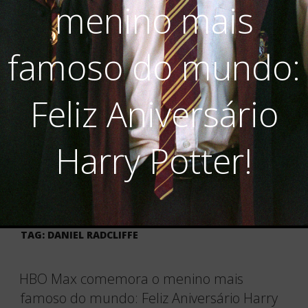
menino mais
famoso do mundo:
Feliz Aniversário
Harry Potter!
TAG:
DANIEL RADCLIFFE
HBO Max comemora o menino mais
famoso do mundo: Feliz Aniversário Harry