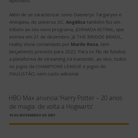
episódios.
Além de se caracterizar como Daenerys Targaryen e
Arlequina, do universo DC,
Angélica
também fez um
tributo ao seu novo programa, JORNADA ASTRAL, que
estreia em 21 de dezembro. Já THE BRIDGE BRASIL,
reality show comandado por
Murilo Rosa
, tem
lançamento previsto para 2022. Para os fãs de futebol,
a plataforma de streaming irá transmitir, ao vivo, todos
os jogos da CHAMPIONS LEAGUE e jogos do
PAULISTÃO, sem custo adicional.
HBO Max anuncia ‘Harry Potter – 20 anos
de magia: de volta a Hogwarts’
PUBLICADO
16 DE NOVEMBRO DE 2021
EM