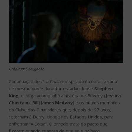
Créditos: Divulgação
Continuação de
It: a Coisa
e inspirado na obra literária
de mesmo nome do autor estadunidense
Stephen
King
, o longa acompanha a história de Beverly (
Jessica
Chastain
), Bill (
James McAvoy
) e os outros membros
do Clube dos Perdedores que, depois de 27 anos,
retornam à Derry, cidade nos Estados Unidos, para
enfrentar “A Coisa”. O enredo trata do pacto que
fizeram quando crianças de que se o palhaço