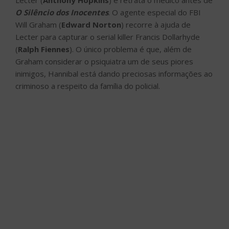
Lecter (
Anthony Hopkins
) e retrata o médico antes de
O Silêncio dos Inocentes
. O agente especial do FBI
Will Graham (
Edward Norton
) recorre à ajuda de
Lecter para capturar o serial killer Francis Dollarhyde
(
Ralph Fiennes
). O único problema é que, além de
Graham considerar o psiquiatra um de seus piores
inimigos, Hannibal está dando preciosas informações ao
criminoso a respeito da família do policial.