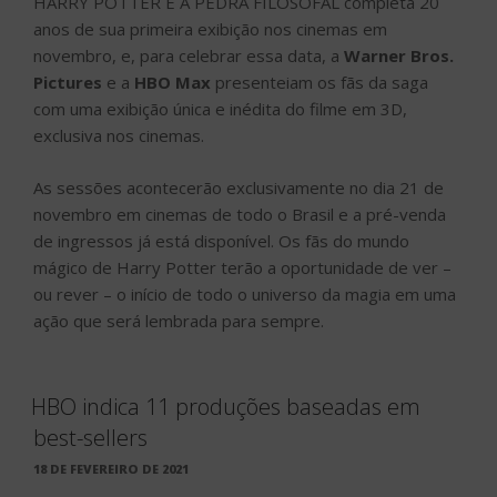
HARRY POTTER E A PEDRA FILOSOFAL completa 20
anos de sua primeira exibição nos cinemas em
novembro, e, para celebrar essa data, a
Warner Bros.
Pictures
e a
HBO Max
presenteiam os fãs da saga
com uma exibição única e inédita do filme em 3D,
exclusiva nos cinemas.
As sessões acontecerão exclusivamente no dia 21 de
novembro em cinemas de todo o Brasil e a pré-venda
de ingressos já está disponível. Os fãs do mundo
mágico de Harry Potter terão a oportunidade de ver –
ou rever – o início de todo o universo da magia em uma
ação que será lembrada para sempre.
HBO indica 11 produções baseadas em
best-sellers
PUBLICADO
18 DE FEVEREIRO DE 2021
EM