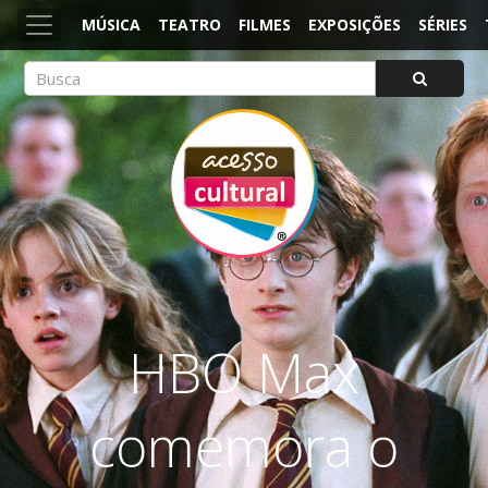
MÚSICA
TEATRO
FILMES
EXPOSIÇÕES
SÉRIES
ACESSO CULTURAL
Arte, Cultura Pop e Entretenimento
HBO Max
comemora o