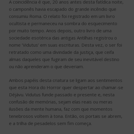
A coincidência é que, 20 anos antes desta fatídica noite,
o camponês havia escapado do grande incêndio que
consumiu Roma. O relato foi registrado em um livro
ocultista e permaneceu na sombra do esquecimento
por muito tempo. Anos depois, outro livro de uma
sociedade esotérica das antigas Antilhas registrou o
nome ‘Vidutus’ em suas escrituras. Desta vez, o ser foi
retratado como uma divindade da justiça, que ceifa
almas daqueles que fugiram de seu inevitável destino
ou não aprenderam o que deveriam.
Ambos papéis desta criatura se ligam aos sentimentos
que esta Hora do Horror quer despertar ao chamar-se
Déjàvu. Vidutus funde passado e presente e, nesta
confusão de memórias, sejam elas reais ou meras
ilusões da mente humana, faz com que momentos
tenebrosos voltem à tona. Então, os portais se abrem,
e a trilha de pesadelos sem fim começa.