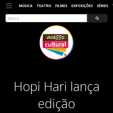
MÚSICA
TEATRO
FILMES
EXPOSIÇÕES
SÉRIES
ACESSO CULTURAL
Arte, Cultura Pop e Entretenimento
Hopi Hari lança
edição