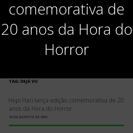
comemorativa de
20 anos da Hora do
Horror
TAG:
DEJÁ VU
Hopi Hari lança edição comemorativa de 20
anos da Hora do Horror
PUBLICADO
16 DE AGOSTO DE 2021
EM