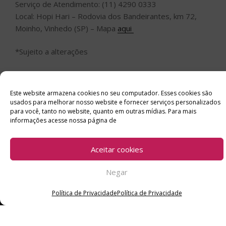
Serviço de Atendimento: (11) 4290 0333
Local: Hopi Hari – Rodovia dos Bandeirantes, km 72,
Moinho, Vinhedo (SP) – Mapa
aqui
*Sujeito a alterações
Site
www.hopihari.com.br
Este website armazena cookies no seu computador. Esses cookies são
usados ​​para melhorar nosso website e fornecer serviços personalizados
para você, tanto no website, quanto em outras mídias. Para mais
informações acesse nossa página de
INÍCIO
SOBRE
ANUNCIE
ESTÚDIO ACESSO CULTURAL
GUIAS
PARCEIROS
Aceitar cookies
Negar
CONTATO
POLÍTICA DE PRIVACIDADE
Política de Privacidade
Política de Privacidade
Facebook
Twitter
Instagram
Youtube
©
Copyright
2026 Acesso Cultural - Arte, Cultura Pop e Entretenimento
Desenvolvido por
Del Vieira