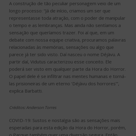
A construção de tão peculiar personagem veio de um
longo processo: “Já de início, criamos um ser que
representasse toda atração, com o poder de manipular
o tempo e as lembranças. Mas ainda não sentíamos a
sensação que queríamos trazer. Foi aí que, em um
debate com nossa equipe criativa, procuramos palavras
relacionadas às memórias, sensações ou algo que
parece já ter sido visto. Daí nasceu o nome Déjàvu. A
partir daí, Vidutus caracterizou esse conceito. Ele
poderá ser visto em qualquer parte da Hora do Horror.
O papel dele é se infiltrar nas mentes humanas e torná-
las prisioneiras de um eterno ‘Déjàvu dos horrores’”,
explica Barbatti.
Créditos: Anderson Torres
COVID-19: Sustos e nostalgia são as sensações mais
esperadas para esta edição da Hora do Horror, porém,
o Parque também quer uma diversão segura. Então,