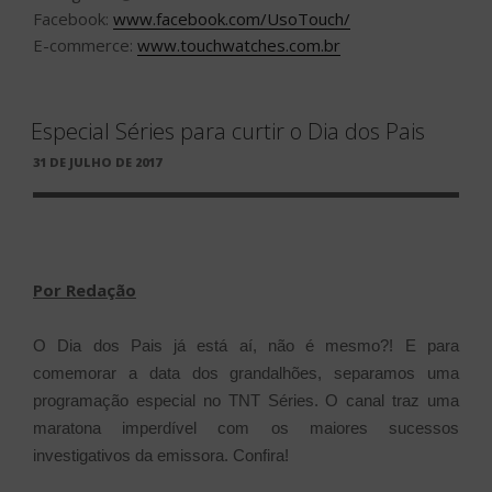
Facebook:
www.facebook.com/UsoTouch/
E-commerce:
www.touchwatches.com.br
Especial Séries para curtir o Dia dos Pais
PUBLICADO
31 DE JULHO DE 2017
EM
Por Redação
O Dia dos Pais já está aí, não é mesmo?! E para
comemorar a data dos grandalhões, separamos uma
programação especial no TNT Séries. O canal
traz uma
maratona imperdível com os maiores sucessos
investigativos da emissora. Confira!