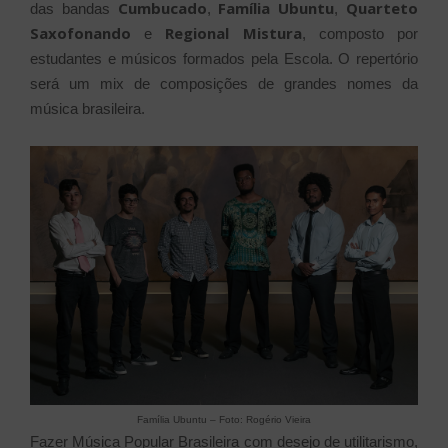
Cumbucado
Família Ubuntu
Quarteto
das bandas
,
,
Saxofonando
Regional Mistura
e
, composto por
estudantes e músicos formados pela Escola. O repertório
será um mix de composições de grandes nomes da
música brasileira.
Família Ubuntu – Foto: Rogério Vieira
Fazer Música Popular Brasileira com desejo de utilitarismo,