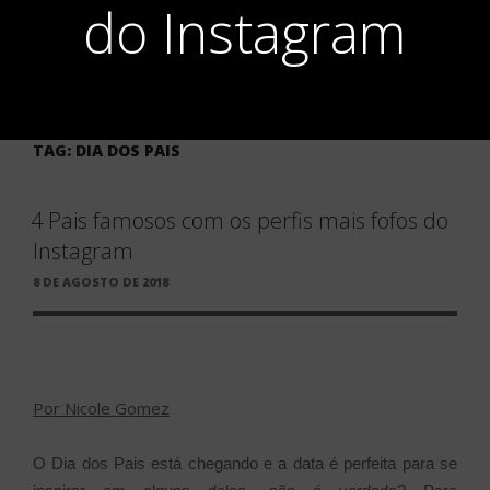
do Instagram
TAG:
DIA DOS PAIS
4 Pais famosos com os perfis mais fofos do
Instagram
PUBLICADO
8 DE AGOSTO DE 2018
EM
Por Nicole Gomez
O Dia dos Pais está chegando e a data é perfeita para se