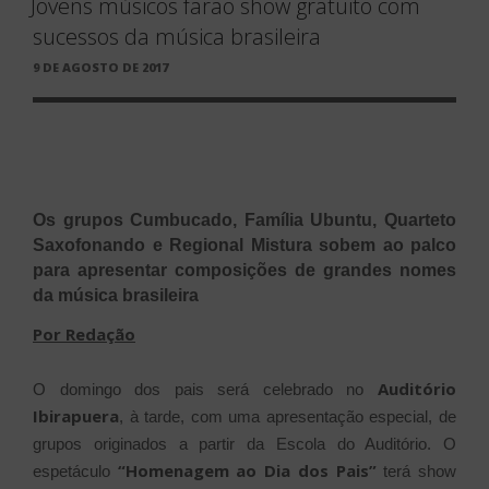
Jovens músicos farão show gratuito com
sucessos da música brasileira
PUBLICADO
9 DE AGOSTO DE 2017
EM
Os grupos Cumbucado, Família Ubuntu, Quarteto
Saxofonando e Regional Mistura sobem ao palco
para apresentar composições de grandes nomes
da música brasileira
Por Redação
Auditório
O domingo dos pais será celebrado no
Ibirapuera
, à tarde, com uma apresentação especial, de
grupos originados a partir da Escola do Auditório. O
“Homenagem ao Dia dos Pais”
espetáculo
terá show