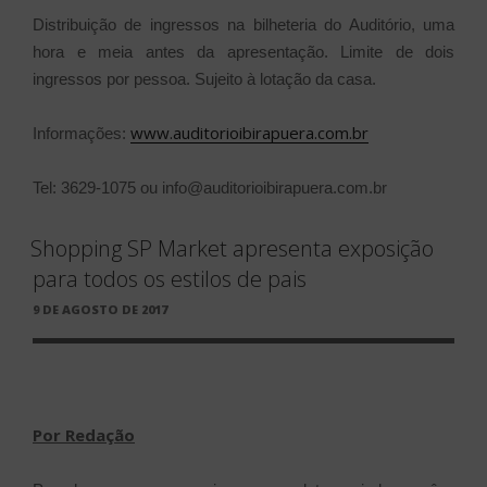
Distribuição de ingressos na bilheteria do Auditório, uma
hora e meia antes da apresentação. Limite de dois
ingressos por pessoa. Sujeito à lotação da casa.
www.auditorioibirapuera.com.br
Informações:
Tel: 3629-1075 ou info@auditorioibirapuera.com.br
Shopping SP Market apresenta exposição
para todos os estilos de pais
PUBLICADO
9 DE AGOSTO DE 2017
EM
Por Redação