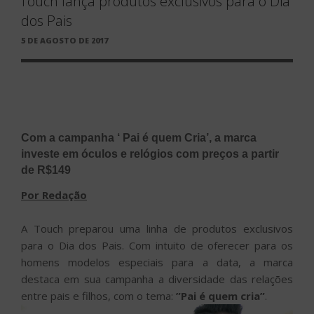
Touch lança produtos exclusivos para o Dia
dos Pais
PUBLICADO
5 DE AGOSTO DE 2017
EM
Com a campanha ‘ Pai é quem Cria’, a marca
investe em óculos e relógios com preços a partir
de R$149
Por Redação
A Touch preparou uma linha de produtos exclusivos
para o Dia dos Pais. Com intuito de oferecer para os
homens modelos especiais para a data, a marca
destaca em sua campanha a diversidade das relações
entre pais e filhos, com o tema:
”Pai é quem cria”
.